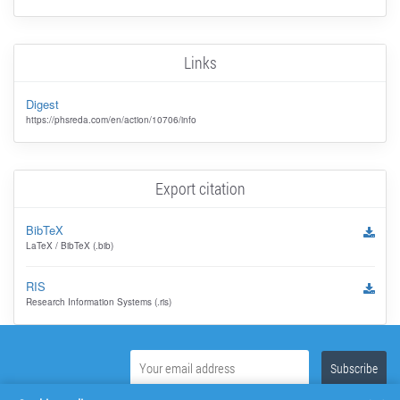
Links
Digest
https://phsreda.com/en/action/10706/info
Export citation
BibTeX
LaTeX / BibTeX (.bib)
RIS
Research Information Systems (.ris)