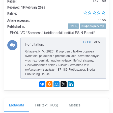
187-189
Pages:
Received: 19 February 2025
Rating:
1155
Article accesses:
Published in:
РИНЦ
Информрегистр
1
FKOU VO "Samarskii iuridicheskii institut FSIN Rossii"
GOST
APA
For citation:
Griazeva N. V. (2025). K voprosu o taktike doprosa
svidetelei po delam o prestupleniiakh, sovershaemykh
v uchrezhdeniiakh ugolovno-ispolnitel'noi sistemy.
Relevant issues of the Russian Federation law
enforcement's activity
, 187-189. Чебоксары: Sreda
Publishing House.
Metadata
Full text (RUS)
Metrics