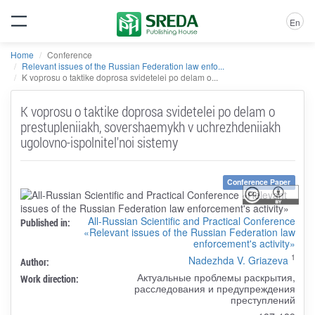
En
Home
Conference
Relevant issues of the Russian Federation law enfo...
K voprosu o taktike doprosa svidetelei po delam o...
K voprosu o taktike doprosa svidetelei po delam o
prestupleniiakh, sovershaemykh v uchrezhdeniiakh
ugolovno-ispolnitel'noi sistemy
Conference Paper
All-Russian Scientific and Practical Conference
Published in:
«Relevant issues of the Russian Federation law
enforcement's activity»
1
Nadezhda V. Griazeva
Author:
Актуальные проблемы раскрытия,
Work direction:
расследования и предупреждения
преступлений