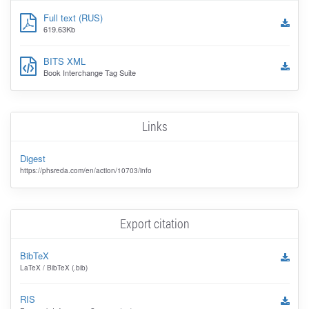
Full text (RUS)
619.63Kb
BITS XML
Book Interchange Tag Suite
Links
Digest
https://phsreda.com/en/action/10703/info
Export citation
BibTeX
LaTeX / BibTeX (.bib)
RIS