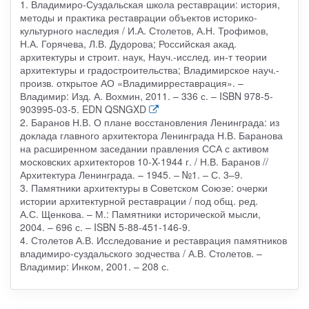
1. Владимиро-Суздальская школа реставрации: история,
методы и практика реставрации объектов историко-
культурного наследия / И.А. Столетов, А.Н. Трофимов,
Н.А. Горячева, Л.В. Дудорова; Российская акад.
архитектуры и строит. наук, Науч.-исслед. ин-т теории
архитектуры и градостроительства; Владимирское науч.-
произв. открытое АО «Владимирреставрация». –
Владимир: Изд. А. Вохмин, 2011. – 336 с. – ISBN 978-5-
903995-03-5. EDN QSNGXD
2. Баранов Н.В. О плане восстановления Ленинграда: из
доклада главного архитектора Ленинграда Н.В. Баранова
на расширенном заседании правления ССА с активом
московских архитекторов 10-X-1944 г. / Н.В. Баранов //
Архитектура Ленинграда. – 1945. – №1. – С. 3–9.
3. Памятники архитектуры в Советском Союзе: очерки
истории архитектурной реставрации / под общ. ред.
А.С. Щенкова. – М.: Памятники исторической мысли,
2004. – 696 с. – ISBN 5-88-451-146-9.
4. Столетов А.В. Исследование и реставрация памятников
владимиро-суздальского зодчества / А.В. Столетов. –
Владимир: Инком, 2001. – 208 с.