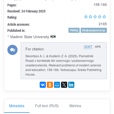
158-166
Pages:
Received: 24 February 2025
Rating:
2165
Article accesses:
Published in:
РИНЦ
Информрегистр
1
Vladimir State University
GOST
APA
For citation:
Skvortsov A. I., & Kosterin Z. A. (2025). Pamiatniki
Rossii v kontekste ikh voennogo i poslevoennogo
vosstanovleniia.
Relevant problems of modern science
and education
, 158-166. Чебоксары: Sreda Publishing
House.
Metadata
Full text (RUS)
Metrics