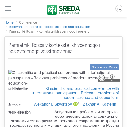
En
Home
Conference
Relevant problems of modern science and education
Pamiatniki Rossii v kontekste ikh voennogo i posle...
Pamiatniki Rossii v kontekste ikh voennogo i
poslevoennogo vosstanovleniia
Conference Paper
XI scientific and practical conference with
Published in:
international participation «Relevant problems of
modern science and education»
1
1
Alexandr I. Skvortsov
,
Zakhar A. Kosterin
Authors:
Актуальные проблемы и историко-
Work direction:
теоретические аспекты социально-
экономического развития регионов, современные тренды
государственного и муниципального управления в России