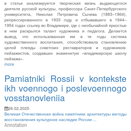
в статье анализируется творческая жизнь выдающегося
деятеля русской культуры, профессора Санкт-Петербургского
университета, Николая Петровича Сычева (1883–1964),
репрессированного в 1933 году и отбывавшего в 1944–
1954 годах ссылку во Владимире, где с необычайной яркостью
в нем раскрылся талант художника и педагога. Делается
вывод, что использованная им в те годы система
художественного воспитания, способствовала становлению
целой плеяды советских реставраторов и художников-
пейзажистов, создавших знаменитую «владимирскую школу
пейзажа».
more
Pamiatniki Rossii v kontekste
ikh voennogo i poslevoennogo
vosstanovleniia
26.02.2025
Великая Отечественная война
памятники архитектуры
методы
восстановления
культурное наследие России
...
Annotation