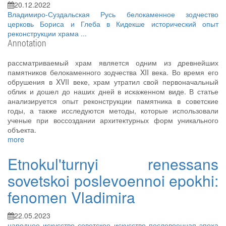
20.12.2022
Владимиро-Суздальская Русь
белокаменное зодчество
церковь Бориса и Глеба в Кидекше
исторический опыт
реконструкции храма
...
Annotation
рассматриваемый храм является одним из древнейших
памятников белокаменного зодчества XII века. Во время его
обрушения в XVII веке, храм утратил свой первоначальный
облик и дошел до наших дней в искаженном виде. В статье
анализируется опыт реконструкции памятника в советские
годы, а также исследуются методы, которые использовали
ученые при воссоздании архитектурных форм уникального
объекта.
more
Etnokul'turnyi renessans
sovetskoi poslevoennoi epokhi:
fenomen Vladimira
22.05.2023
народное искусство
советское искусство
послевоенная эпоха