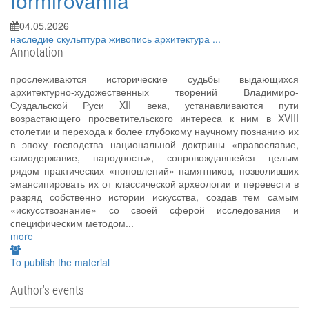
formirovaniia
04.05.2026
наследие
скульптура
живопись
архитектура
...
Annotation
прослеживаются исторические судьбы выдающихся
архитектурно-художественных творений Владимиро-
Суздальской Руси XII века, устанавливаются пути
возрастающего просветительского интереса к ним в XVIII
столетии и перехода к более глубокому научному познанию их
в эпоху господства национальной доктрины «православие,
самодержавие, народность», сопровождавшейся целым
рядом практических «поновлений» памятников, позволивших
эмансипировать их от классической археологии и перевести в
разряд собственно истории искусства, создав тем самым
«искусствознание» со своей сферой исследования и
специфическим методом...
more
To publish the material
Author's events