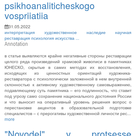
psikhoanaliticheskogo
vospriiatiia
31.05.2022
интерпретация
художественное наследие
научная
реставрация
психология искусства
...
Annotation
в статье выявляются крайне негативные стороны реставрации
целого ряда произведений храмовой живописи в памятниках
ЮНЕСКО, скрытые в самих методах их восстановления,
исходящих из ценностных ориентаций художника-
реставратора с психологически заложенной в нем внутренней
склонностью к активному художественному самовыражению,
подавляющему суть памятника – его подлинность, что ставит
под угрозу само сохранение национального достояния России
и что выносит на оперативный уровень решения вопрос о
перестановке акцентов в образовательной подготовке
специалистов – с прерогативы художественной личности рес...
more
"Novodel" v protsesse