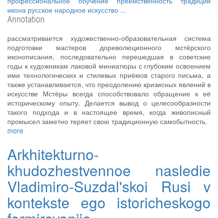
профессиональное обучение
преемственность традиций
икона
русское народное искусство
...
Annotation
рассматривается художественно-образовательная система
подготовки мастеров дореволюционного мстёрского
иконописания, последовательно перешедшая в советские
годы к художникам лаковой миниатюры с глубоким освоением
ими технологических и стилевых приёмов старого письма, а
также устанавливается, что преодолению кризисных явлений в
искусстве Мстёры всегда способствовало обращение к её
историческому опыту. Делается вывод о целесообразности
такого подхода и в настоящее время, когда живописный
промысел заметно теряет свою традиционную самобытность.
more
Arkhitekturno-
khudozhestvennoe nasledie
Vladimiro-Suzdal'skoi Rusi v
kontekste ego istoricheskogo