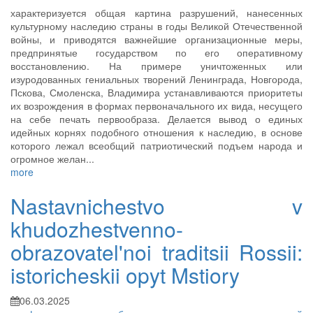
характеризуется общая картина разрушений, нанесенных
культурному наследию страны в годы Великой Отечественной
войны, и приводятся важнейшие организационные меры,
предпринятые государством по его оперативному
восстановлению. На примере уничтоженных или
изуродованных гениальных творений Ленинграда, Новгорода,
Пскова, Смоленска, Владимира устанавливаются приоритеты
их возрождения в формах первоначального их вида, несущего
на себе печать первообраза. Делается вывод о единых
идейных корнях подобного отношения к наследию, в основе
которого лежал всеобщий патриотический подъем народа и
огромное желан...
more
Nastavnichestvo v
khudozhestvenno-
obrazovatel'noi traditsii Rossii:
istoricheskii opyt Mstiory
06.03.2025