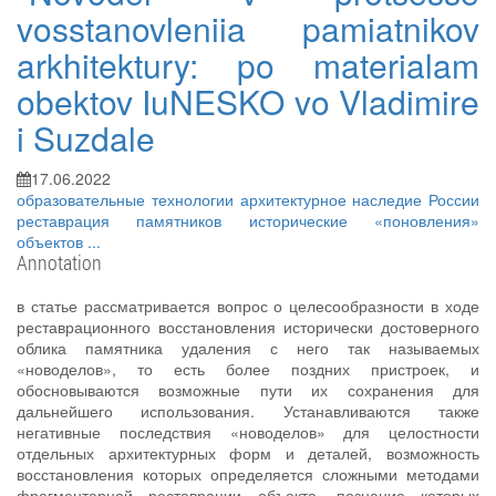
vosstanovleniia pamiatnikov
arkhitektury: po materialam
obektov IuNESKO vo Vladimire
i Suzdale
17.06.2022
образовательные технологии
архитектурное наследие России
реставрация памятников
исторические «поновления»
объектов
...
Annotation
в статье рассматривается вопрос о целесообразности в ходе
реставрационного восстановления исторически достоверного
облика памятника удаления с него так называемых
«новоделов», то есть более поздних пристроек, и
обосновываются возможные пути их сохранения для
дальнейшего использования. Устанавливаются также
негативные последствия «новоделов» для целостности
отдельных архитектурных форм и деталей, возможность
восстановления которых определяется сложными методами
фрагментарной реставрации объекта, познание которых