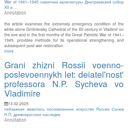
War of 1941–1945
памятник архитектуры
Дмитриевский собор
XII в
...
Annotation
the article examines the extremely emergency condition of the
white-stone Dmitrievsky Cathedral of the XII century in Vladimir on
the eve and in the first months of the Great Patriotic War of 1941–
1945, provides methods for its operational strengthening and
subsequent post-war restoration.
more
Grani zhizni Rossii voenno-
poslevoennykh let: deiatel'nost'
professora N.P. Sycheva vo
Vladimire
13.02.2025
пейзажная живопись
послевоенное искусство России
Сычев
Н.П.
древнерусское наследие
Annotation