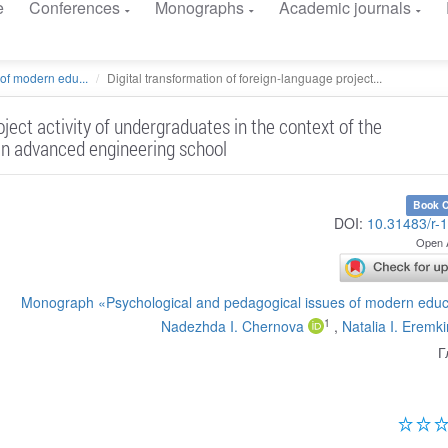
e
Conferences
Monographs
Academic journals
of modern edu...
Digital transformation of foreign-language project...
ject activity of undergraduates in the context of the
an advanced engineering school
Book C
DOI:
10.31483/r-
Open 
Monograph «Psychological and pedagogical issues of modern educ
1
Nadezhda I. Chernova
,
Natalia I. Eremk
Г