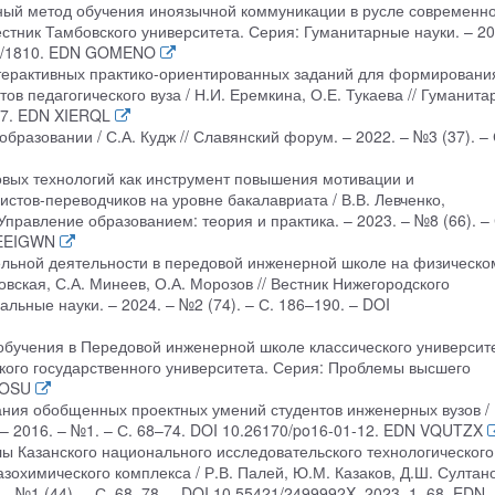
вный метод обучения иноязычной коммуникации в русле современн
Вестник Тамбовского университета. Серия: Гуманитарные науки. – 20
0310/1810. EDN GOMENO
нтерактивных практико-ориентированных заданий для формировани
в педагогического вуза / Н.И. Еремкина, О.Е. Тукаева // Гуманит
–67. EDN XIERQL
разовании / С.А. Кудж // Славянский форум. – 2022. – №3 (37). – 
вых технологий как инструмент повышения мотивации и
стов-переводчиков на уровне бакалавриата / В.В. Левченко,
 Управление образованием: теория и практика. – 2023. – №8 (66). – 
 EEIGWN
тельной деятельности в передовой инженерной школе на физическо
овская, С.А. Минеев, О.А. Морозов // Вестник Нижегородского
льные науки. – 2024. – №2 (74). – С. 186–190. – DOI
 обучения в Передовой инженерной школе классического университе
жского государственного университета. Серия: Проблемы высшего
DOSU
вания обобщенных проектных умений студентов инженерных вузов /
. – 2016. – №1. – С. 68–74. DOI 10.26170/po16-01-12. EDN VQUTZX
ы Казанского национального исследовательского технологического
зохимического комплекса / Р.В. Палей, Ю.М. Казаков, Д.Ш. Султано
. – №1 (44). – С. 68–78. – DOI 10.55421/2499992X_2023_1_68. EDN