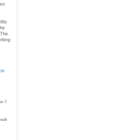
ion
ific
the
 The
orking
ce-
н //
ной