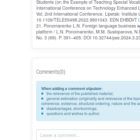
Students (on the Example of Teaching Special Vocab
International Conference on Technology Enhanced L
Vol. 2nd International Conference. Lipetsk: Institute
10.1109/TELE55498.2022.9801043. EDN EHBDVT
21. Ponomarenko L.N. Foreign language business wri
platform / L.N. Ponomarenko, M.M. Susloparova, N.I
No. 3 (69). P. 391–405. DOI 10.32744/pse.2024.3
Comments(0)
When adding a comment stipulate:
the relevance of the published material;
general estimation (originality and relevance of the to
coherence, evidence, structural ordering, nature and the acc
disadvantages, shortcomings;
questions and wishes to author.