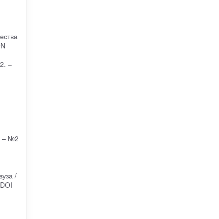
ества
DN
2. –
. – №2
уза /
 DOI