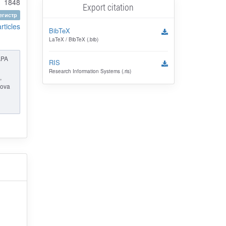
1848
Export citation
гистр
articles
BibTeX
LaTeX / BibTeX (.bib)
APA
RIS
Research Information Systems (.ris)
,
kova