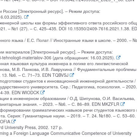
 России [Электронный ресурс]. – Режим доступа:
16.03.2025).
нженерной школы как формы эффективного ответа российского общ
21. – №1 (27). – С. 425–435. DOI 10.15350/2409-7616.2021.1.38. E
ного языка / Е.С. Полат // Иностранные языки в школе. – 2000. – №
и материалов [Электронный ресурс]. – Режим доступа:
-i-tehnologii-materialov-306 (дата обращения: 16.03.2025).
ая языковая культура инженера в логике его лингвистической
рнова, М.В. Панкова, И.В. Лаврухина // Фундаментальные проблемы
. 13. №6. – С. 71–73. EDN TQBVSJ
подготовки студентов к инновационной инженерной деятельности /
сударственного университета. Сер.: Педагогика, психология. – 2020
2-34-39. EDN WIODCK
ции в инженерном образовании / О.Д. Шипунова, О.И. Васильева,
уманитарные знания. – 2023. – №6. – С. 86–89. EDN MKZFLR
формировании грамматических навыков речи студентов языкового в
та. Серия: Гуманитарные науки. – 2019. – Т. 24. №180. – С. 53–60.
BOFIA
d University Press, 2002. 127 p.
orming a Foreign Language Communicative Competence of University