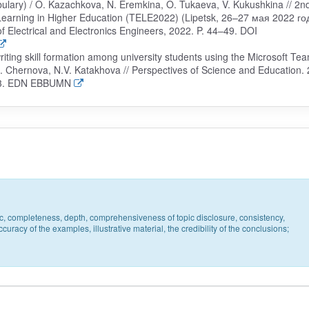
ulary) / O. Kazachkova, N. Eremkina, O. Tukaeva, V. Kukushkina // 2n
earning in Higher Education (TELE2022) (Lipetsk, 26–27 мая 2022 го
 of Electrical and Electronics Engineers, 2022. P. 44–49. DOI
ting skill formation among university students using the Microsoft Te
. Chernova, N.V. Katakhova // Perspectives of Science and Education. 
.23. EDN EBBUMN
pic, completeness, depth, comprehensiveness of topic disclosure, consistency,
uracy of the examples, illustrative material, the credibility of the conclusions;