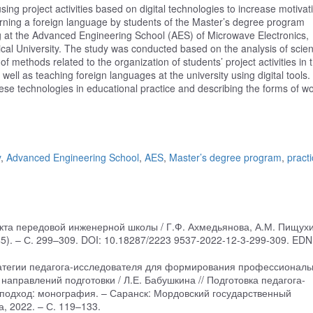
ing project activities based on digital technologies to increase motivat
arning a foreign language by students of the Master’s degree program
 at the Advanced Engineering School (AES) of Microwave Electronics,
al University. The study was conducted based on the analysis of scient
f methods related to the organization of students’ project activities in 
well as teaching foreign languages at the university using digital tools.
hese technologies in educational practice and describing the forms of w
y
,
Advanced Engineering School
,
AES
,
Master’s degree program
,
practi
кта передовой инженерной школы / Г.Ф. Ахмедьянова, А.М. Пищухи
45). – С. 299–309. DOI: 10.18287/2223 9537-2022-12-3-299-309. EDN
ратегии педагога-исследователя для формирования профессиональ
аправлений подготовки / Л.Е. Бабушкина // Подготовка педагога-
 подход: монография. – Саранск: Мордовский государственный
, 2022. – С. 119–133.