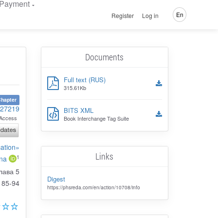
Payment
En
Register
Log in
Documents
Full text (RUS)
315.61Kb
hapter
127219
BITS XML
Access
Book Interchange Tag Suite
ation»
Links
1
ina
лава 5
Digest
85-94
https://phsreda.com/en/action/10708/info