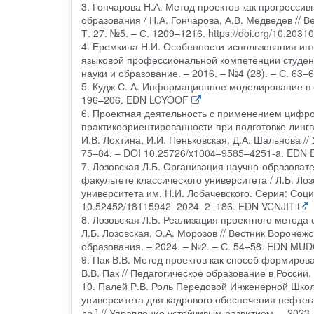
3. Гончарова Н.А. Метод проектов как прогресси
образования / Н.А. Гончарова, А.В. Медведев // 
Т. 27. №5. – С. 1209–1216. https://doi.org/10.2
4. Еремкина Н.И. Особенности использования и
языковой профессиональной компетенции студенто
науки и образование. – 2016. – №4 (28). – С. 63
5. Кудж С. А. Информационное моделирование в об
196–206. EDN LCYOOF
6. Проектная деятельность с применением цифро
практикоориентированности при подготовке лингви
И.В. Лохтина, И.И. Пеньковская, Д.А. Шальнова //
75–84. – DOI 10.25726/x1004–9585–4251-a. EDN
7. Лозовская Л.Б. Организация научно-образова
факультете классического университета / Л.Б. Лоз
университета им. Н.И. Лобачевского. Серия: Социа
10.52452/18115942_2024_2_186. EDN VCNJIT
8. Лозовская Л.Б. Реализация проектного метода
Л.Б. Лозовская, О.А. Морозов // Вестник Вороне
образования. – 2024. – №2. – С. 54–58. EDN MU
9. Пак В.В. Метод проектов как способ формиро
В.В. Пак // Педагогическое образование в России
10. Палей Р.В. Роль Передовой Инженерной Школ
университета для кадрового обеспечения нефтега
др.] // Управление устойчивым развитием. – 2023