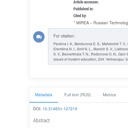
Article accesses:
Published in:
Cited by:
1
MIREA – Russian Technologic
For citation:
Pankina I. A., Belokurova E. S., Matveichik T. V.
Eremkina N. I., Smit N. L., Ilkevich S. V., Liakhov
S. V., Bezverkhaia T. N., Rodionova O. N., Gani S.
issues of modern education
, 204. Чебоксары: S
Metadata
Full text (RUS)
Metrics
DOI:
10.31483/r-127219
Abstract