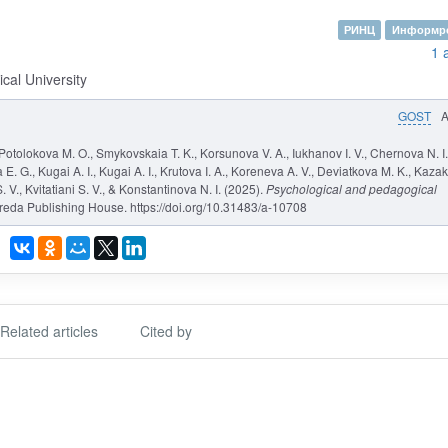
РИНЦ
Информре
1 
al University
GOST
, Potolokova M. O., Smykovskaia T. K., Korsunova V. A., Iukhanov I. V., Chernova N. I.
a E. G., Kugai A. I., Kugai A. I., Krutova I. A., Koreneva A. V., Deviatkova M. K., Kaza
 V., Kvitatiani S. V., & Konstantinova N. I. (2025).
Psychological and pedagogical
reda Publishing House. https://doi.org/10.31483/a-10708
Related articles
Cited by