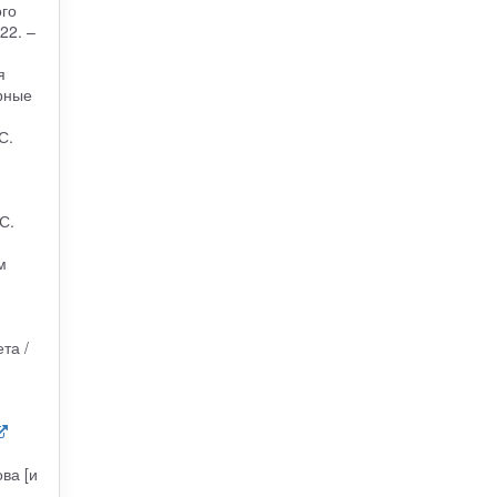
ого
22. –
я
арные
С.
С.
м
та /
ва [и