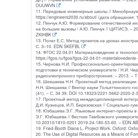
OUUWVN
11. Передовые инженерные школы // Минобрнауки
https://engineers2030.ru/about/ (дата обращения: 
12. Пинчук А.Ю. Формирование отечественной и
на большие вызовы / А.Ю. Пинчук // ЦИТИСЭ. – 20
ZKIHBK
13. Полат Е.С. Метод проектов на уроках иностран
С. 3–10. EDN SKEFBL
14. ФГОС 22.04.01 Материаловедение и технологи
https://fgos.ru/fgos/fgos-22-04-01-materialovedenie
15. Чернова Н.И. Профессионально-ориентированн
подготовки в техническом университете / Н.И. Че
радиоэлектронного приборостроения. – 2013. – Т
16. Шекшаева Н.Н. Проектный метод реализации 
Н.Н. Шекшаева // Вектор науки Тольяттинского го
(41). – С. 34 39. DOI 10.18323/2221-5662-2020-
17. Проектный метод междисциплинарной интегра
Д.И. Кузнецов, И.П. Березовская // Социально-г
18. Юзбашева Э.Г. Языковые интернет-проекты в 
Э.Г. Юзбашева // Вестник Тамбовского университе
10.20310/1810-0201 2019-24-180-53-60. – EDN A
19. Fried-Booth Diana L. Project Work. Oxford: Oxfor
20. The Use of Digital Resources as a Means of F