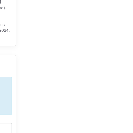
d
да).
ams
2024.