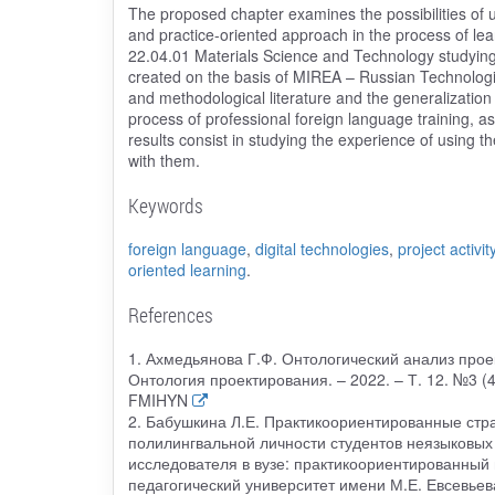
The proposed chapter examines the possibilities of us
and practice-oriented approach in the process of le
22.04.01 Materials Science and Technology studying
created on the basis of MIREA – Russian Technologic
and methodological literature and the generalization o
process of professional foreign language training, as 
results consist in studying the experience of using t
with them.
Keywords
foreign language
,
digital technologies
,
project activit
oriented learning
.
References
1. Ахмедьянова Г.Ф. Онтологический анализ прое
Онтология проектирования. – 2022. – Т. 12. №3 (
FMIHYN
2. Бабушкина Л.Е. Практикоориентированные ст
полилингвальной личности студентов неязыковых н
исследователя в вузе: практикоориентированный
педагогический университет имени М.Е. Евсевьева