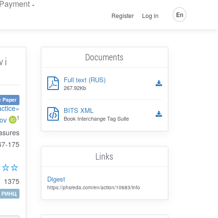
Payment
En
Register
Log in
Documents
 i
Full text (RUS)
267.92Kb
 Paper
actice»
BITS XML
1
Book Interchange Tag Suite
nov
easures
67-175
Links
Digest
1375
https://phsreda.com/en/action/10683/info
РИНЦ