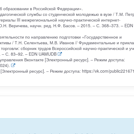
б образовании в Российской Федерации».
агогической службы со студенческой молодежью в вузе / Т.М. Петр
ериалы III межрегиональной научно-практической интернет-
Н. Веричева, научн. ред. Н.Ф. Басов. – 2015. – С. 368–373. – EDN
деятельности по направлению подготовки «Государственное и
тивы / Т.Н. Селентьева, М.В. Иванов // Фундаментальные и прикл
 торговли: сборник трудов Всероссийской научно-практической и уч
3. – С. 83–92. – EDN UAMUDB
правления Вконтакте [Электронный ресурс]. – Режим доступа:
024).
Электронный ресурс]. – Режим доступа: https://vk.com/public22167