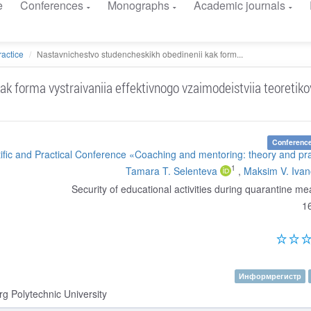
e
Conferences
Monographs
Academic journals
actice
Nastavnichestvo studencheskikh obedinenii kak form...
k forma vystraivaniia effektivnogo vzaimodeistviia teoretikov
Conference
tific and Practical Conference «Coaching and mentoring: theory and pr
1
Tamara T. Selenteva
,
Maksim V. Iva
Security of educational activities during quarantine m
1
Информрегистр
rg Polytechnic University