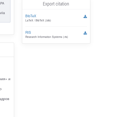
Export citation
APA
viia
BibTeX
LaTeX / BibTeX (.bib)
RIS
Research Information Systems (.ris)
ния» и
о
адров