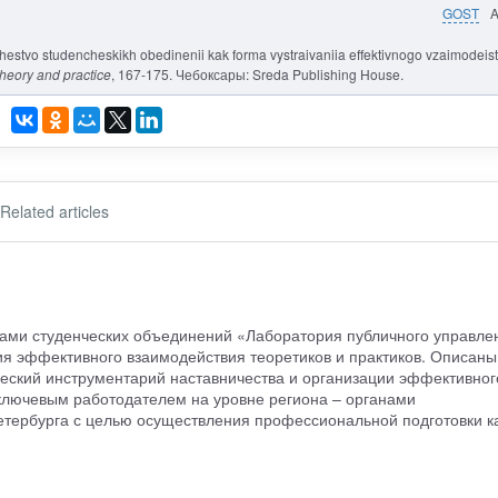
GOST
chestvo studencheskikh obedinenii kak forma vystraivaniia effektivnogo vzaimodeist
heory and practice
, 167-175. Чебоксары: Sreda Publishing House.
Related articles
орами студенческих объединений «Лаборатория публичного управле
 эффективного взаимодействия теоретиков и практиков. Описаны
еский инструментарий наставничества и организации эффективног
ключевым работодателем на уровне региона – органами
етербурга с целью осуществления профессиональной подготовки к