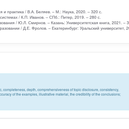
и практика / В.А. Беляев. – М.: Наука, 2020. – 320 с.
истемах / К.П. Иванов. – СПб.: Питер, 2019. – 280 с.
ания / Ю.Л. Смирнов. – Казань: Университетская книга, 2021. – 3
зовании / Д.Е. Фролов. – Екатеринбург: Уральский университет, 2
pic, completeness, depth, comprehensiveness of topic disclosure, consistency,
uracy of the examples, illustrative material, the credibility of the conclusions;