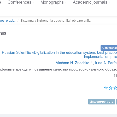
e
Conferences
Monographs
Academic journals
est pract...
Sistemnaia inzheneriia obucheniia i obrazovaniia
niia
Conference
l-Russian Scientific «Digitalization in the education system: best practi
implementation pra
1
Vladimir N. Znachko
,
Irina A. Parf
ифровые тренды и повышение качества профессионального образ
1
Информрегистр