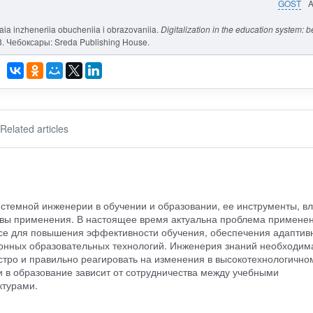
GOST
naia inzheneriia obucheniia i obrazovaniia.
Digitalization in the education system: b
8. Чебоксары: Sreda Publishing House.
Related articles
стемной инженерии в обучении и образовании, ее инструменты, в
ивы применения. В настоящее время актуальна проблема примене
се для повышения эффективности обучения, обеспечения адаптив
онных образовательных технологий. Инженерия знаний необходим
стро и правильно реагировать на изменения в высокотехнологично
 в образование зависит от сотрудничества между учебными
ктурами.