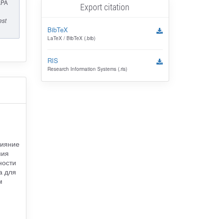
APA
Export citation
est
BibTeX
LaTeX / BibTeX (.bib)
RIS
Research Information Systems (.ris)
лияние
ния
ности
а для
м