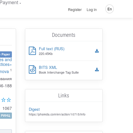
Payment
En
Register
Log in
Documents
Full text (RUS)
220.45Kb
 Paper
ces and
ctices»
BITS XML
1
enova
Book Interchange Tag Suite
ования
86-188
Links
1067
Digest
https://phsreda.com/en/action/10715/info
РИНЦ