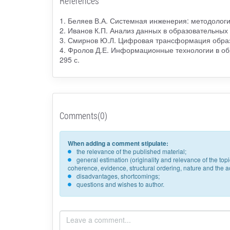
References
1. Беляев В.А. Системная инженерия: методология 
2. Иванов К.П. Анализ данных в образовательных с
3. Смирнов Ю.Л. Цифровая трансформация образов
4. Фролов Д.Е. Информационные технологии в обра
295 с.
Comments(0)
When adding a comment stipulate:
the relevance of the published material;
general estimation (originality and relevance of the to
coherence, evidence, structural ordering, nature and the acc
disadvantages, shortcomings;
questions and wishes to author.