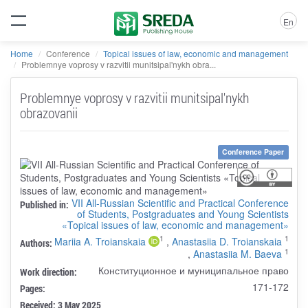
En
Home
Conference
Topical issues of law, economic and management
Problemnye voprosy v razvitii munitsipal'nykh obra...
Problemnye voprosy v razvitii munitsipal'nykh
obrazovanii
Conference Paper
VII All-Russian Scientific and Practical Conference
Published in:
of Students, Postgraduates and Young Scientists
«Topical issues of law, economic and management»
1
1
Mariia A. Troianskaia
,
Anastasiia D. Troianskaia
Authors:
1
,
Anastasiia M. Baeva
Конституционное и муниципальное право
Work direction:
171-172
Pages:
Received: 3 May 2025