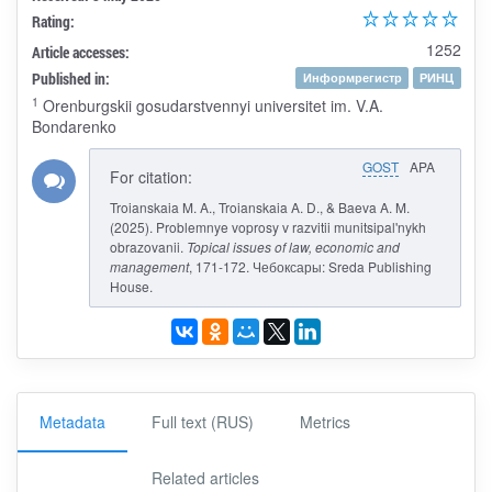
Rating:
1252
Article accesses:
Published in:
Информрегистр
РИНЦ
1
Orenburgskii gosudarstvennyi universitet im. V.A.
Bondarenko
GOST
APA
For citation:
Troianskaia M. A., Troianskaia A. D., & Baeva A. M.
(2025). Problemnye voprosy v razvitii munitsipal'nykh
obrazovanii.
Topical issues of law, economic and
management
, 171-172. Чебоксары: Sreda Publishing
House.
Metadata
Full text (RUS)
Metrics
Related articles