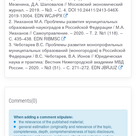
Мезенина, Д.А. Шаповалов // Московский экономический
журнал. – 2019. – №3. – С. 4. DOI 10.24411/2413-046X-
2019-13004. EDN WCJHPX
2. Умаханов М.А. Проблемы развития муниципальных
образований-наукоградов в Российской Федерации / М.А.
Умаханов // Самоуправление. – 2020. – Т. 2. №1 (118). –
С. 435–438. EDN RIBMSC
3. Чеботарев В.С. Проблемы развития монопрофильных
муниципальных образований (моногородов) в Российской
Федерации / В.С. Чеботарев, В.А. Ионов // Юридическая
наука и практика: Вестник Нижегородской академии МВД
России. – 2020. – №3 (51). – С. 271–272. EDN JBRJUZ
Comments(0)
When adding a comment stipulate:
the relevance of the published material;
general estimation (originality and relevance of the topic,
completeness, depth, comprehensiveness of topic disclosure,