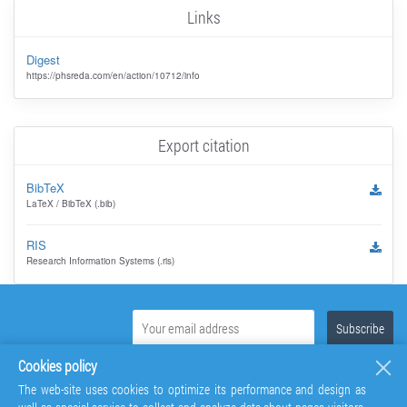
Links
Digest
https://phsreda.com/en/action/10712/info
Export citation
BibTeX
LaTeX / BibTeX (.bib)
RIS
Research Information Systems (.ris)
Cookies policy
The web-site uses cookies to optimize its performance and design as