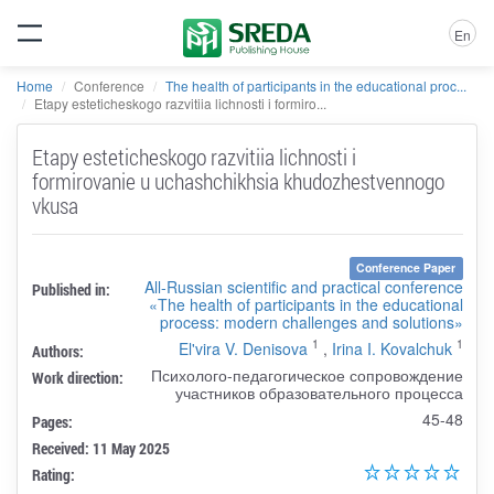
En
Home
Conference
The health of participants in the educational proc...
Etapy esteticheskogo razvitiia lichnosti i formiro...
Etapy esteticheskogo razvitiia lichnosti i
formirovanie u uchashchikhsia khudozhestvennogo
vkusa
Conference Paper
All-Russian scientific and practical conference
Published in:
«The health of participants in the educational
process: modern challenges and solutions»
1
1
El'vira V. Denisova
,
Irina I. Kovalchuk
Authors:
Психолого-педагогическое сопровождение
Work direction:
участников образовательного процесса
45-48
Pages:
Received: 11 May 2025
Rating: