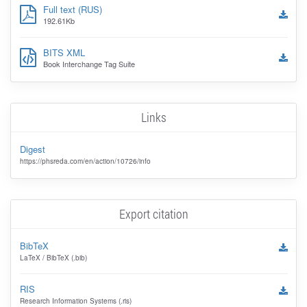
Full text (RUS)
192.61Kb
BITS XML
Book Interchange Tag Suite
Links
Digest
https://phsreda.com/en/action/10726/info
Export citation
BibTeX
LaTeX / BibTeX (.bib)
RIS
Research Information Systems (.ris)