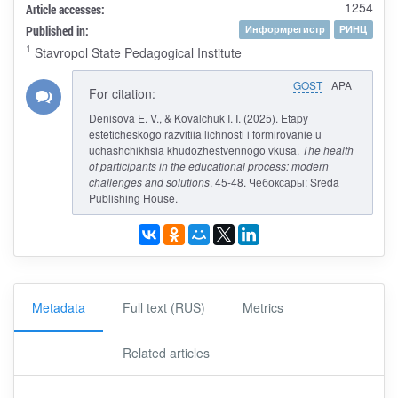
1254
Article accesses:
Published in:
Информрегистр
РИНЦ
1
Stavropol State Pedagogical Institute
GOST
APA
For citation:
Denisova E. V., & Kovalchuk I. I. (2025). Etapy
esteticheskogo razvitiia lichnosti i formirovanie u
uchashchikhsia khudozhestvennogo vkusa.
The health
of participants in the educational process: modern
challenges and solutions
, 45-48. Чебоксары: Sreda
Publishing House.
Metadata
Full text (RUS)
Metrics
Related articles