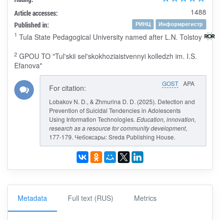
1488
Article accesses:
Published in:
РИНЦ
Информрегистр
1
Tula State Pedagogical University named after L.N. Tolstoy
2
GPOU TO "Tul'skii sel'skokhoziaistvennyi kolledzh im. I.S.
Efanova"
GOST
APA
For citation:
Lobakov N. D., & Zhmurina D. D. (2025). Detection and
Prevention of Suicidal Tendencies in Adolescents
Using Information Technologies.
Education, innovation,
research as a resource for community development
,
177-179. Чебоксары: Sreda Publishing House.
Metadata
Full text (RUS)
Metrics