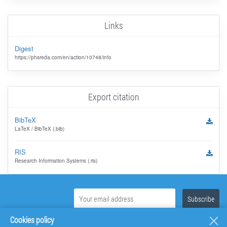
Links
Digest
https://phsreda.com/en/action/10748/info
Export citation
BibTeX
LaTeX / BibTeX (.bib)
RIS
Research Information Systems (.ris)
Cookies policy