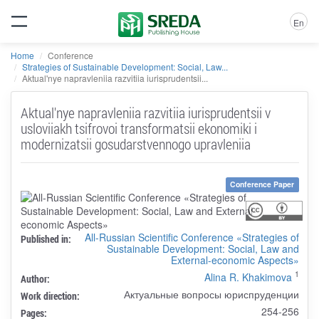
En
Home
Conference
Strategies of Sustainable Development: Social, Law...
Aktual'nye napravleniia razvitiia iurisprudentsii...
Aktual'nye napravleniia razvitiia iurisprudentsii v
usloviiakh tsifrovoi transformatsii ekonomiki i
modernizatsii gosudarstvennogo upravleniia
Conference Paper
All-Russian Scientific Conference «Strategies of
Published in:
Sustainable Development: Social, Law and
External-economic Aspects»
1
Alina R. Khakimova
Author:
Актуальные вопросы юриспруденции
Work direction:
254-256
Pages: