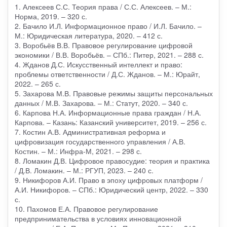
1. Алексеев С.С. Теория права / С.С. Алексеев. – М.:
Норма, 2019. – 320 с.
2. Бачило И.Л. Информационное право / И.Л. Бачило. –
М.: Юридическая литература, 2020. – 412 с.
3. Воробьёв В.В. Правовое регулирование цифровой
экономики / В.В. Воробьёв. – СПб.: Питер, 2021. – 288 с.
4. Жданов Д.С. Искусственный интеллект и право:
проблемы ответственности / Д.С. Жданов. – М.: Юрайт,
2022. – 265 с.
5. Захарова М.В. Правовые режимы защиты персональных
данных / М.В. Захарова. – М.: Статут, 2020. – 340 с.
6. Карпова Н.А. Информационные права граждан / Н.А.
Карпова. – Казань: Казанский университет, 2019. – 256 с.
7. Костин А.В. Административная реформа и
цифровизация государственного управления / А.В.
Костин. – М.: Инфра-М, 2021. – 298 с.
8. Ломакин Д.В. Цифровое правосудие: теория и практика
/ Д.В. Ломакин. – М.: РГУП, 2023. – 240 с.
9. Никифоров А.И. Право в эпоху цифровых платформ /
А.И. Никифоров. – СПб.: Юридический центр, 2022. – 330
с.
10. Пахомов Е.А. Правовое регулирование
предпринимательства в условиях инновационной