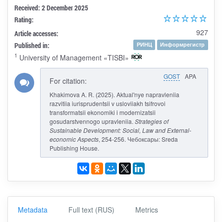
Received: 2 December 2025
Rating:
927
Article accesses:
Published in:
РИНЦ
Информрегистр
1
University of Management «TISBI»
GOST
APA
For citation:
Khakimova A. R. (2025). Aktual'nye napravleniia
razvitiia iurisprudentsii v usloviiakh tsifrovoi
transformatsii ekonomiki i modernizatsii
gosudarstvennogo upravleniia.
Strategies of
Sustainable Development: Social, Law and External-
economic Aspects
, 254-256. Чебоксары: Sreda
Publishing House.
Metadata
Full text (RUS)
Metrics