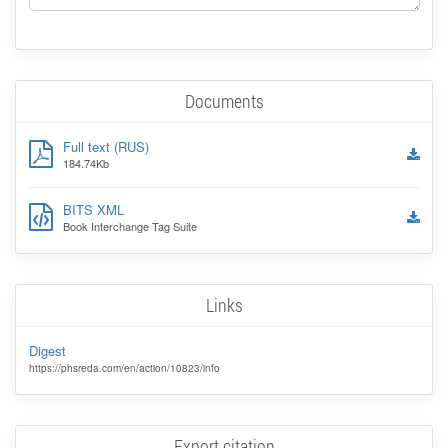
Documents
Full text (RUS)
184.74Kb
BITS XML
Book Interchange Tag Suite
Links
Digest
https://phsreda.com/en/action/10823/info
Export citation