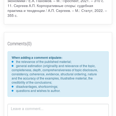
экономики / Е.А. Пахомов. – М.: Проспект, 2021. – 310 с.
11. Сергеев А.П. Корпоративные споры: судебная
практика и тенденции / А.П. Сергеев. – М.: Статут, 2022. –
355 с.
Comments(0)
When adding a comment stipulate:
the relevance of the published material;
general estimation (originality and relevance of the topic,
completeness, depth, comprehensiveness of topic disclosure,
consistency, coherence, evidence, structural ordering, nature
and the accuracy of the examples, illustrative material, the
credibility of the conclusions;
disadvantages, shortcomings;
questions and wishes to author.