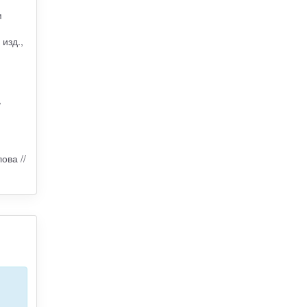
м
изд.,
/
ова //