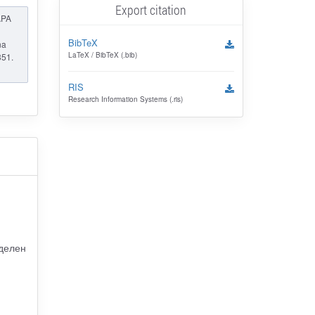
Export citation
APA
BibTeX
na
LaTeX / BibTeX (.bib)
351.
RIS
Research Information Systems (.ris)
делен