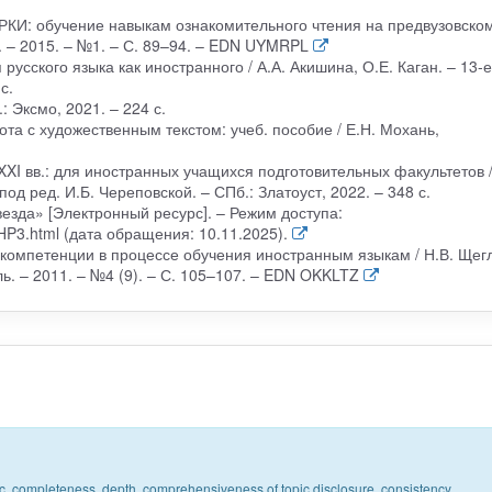
 РКИ: обучение навыкам ознакомительного чтения на предвузовско
м. – 2015. – №1. – С. 89–94. – EDN UYMRPL
усского языка как иностранного / А.А. Акишина, О.Е. Каган. – 13-е 
с.
: Эксмо, 2021. – 224 с.
ота с художественным текстом: учеб. пособие / Е.Н. Мохань,
XXI вв.: для иностранных учащихся подготовительных факультетов 
од ред. И.Б. Череповской. – СПб.: Златоуст, 2022. – 348 с.
везда» [Электронный ресурс]. – Режим доступа:
HP3.html (дата обращения: 10.11.2025).
компетенции в процессе обучения иностранным языкам / Н.В. Щегл
. – 2011. – №4 (9). – С. 105–107. – EDN OKKLTZ
pic, completeness, depth, comprehensiveness of topic disclosure, consistency,