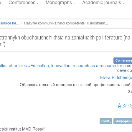
e
Conferences
Monographs
Academic journals
ource for...
Razvitie kommunikativnoi kompetentsii u inostrann...
trannykh obuchaiushchikhsia na zaniatiiakh po literature (na
n")
Conference
ection of articles «Education, innovation, research as a resource for co
develo
Elvira R. Ishemg
Образовательный процесс в высшей профессиональной
3
РИНЦ
Информре
skii institut MVD Rossii"