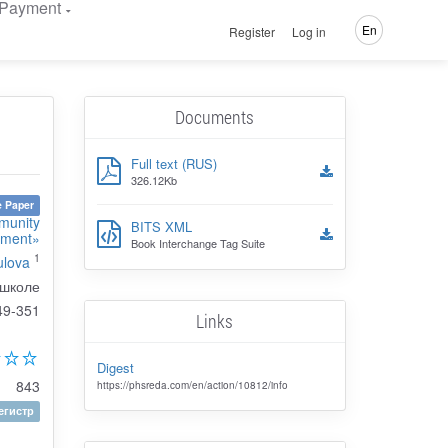
Payment
En
Register
Log in
Documents
Full text (RUS)
326.12Kb
 Paper
mmunity
BITS XML
pment»
Book Interchange Tag Suite
1
ulova
 школе
49-351
Links
Digest
843
https://phsreda.com/en/action/10812/info
гистр