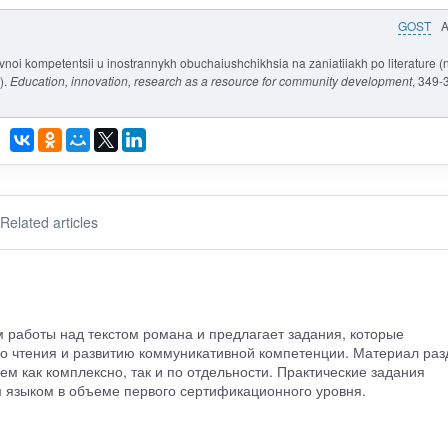
GOST
noi kompetentsii u inostrannykh obuchaiushchikhsia na zaniatiiakh po literature (
).
Education, innovation, research as a resource for community development
, 349-
Related articles
 работы над текстом романа и предлагает задания, которые
 чтения и развитию коммуникативной компетенции. Материал раз
ем как комплексно, так и по отдельности. Практические задания
 языком в объеме первого сертификационного уровня.