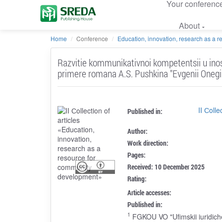
Your conferenc
About
Home
Conference
Education, innovation, research as a res
Razvitie kommunikativnoi kompetentsii u inos
primere romana A.S. Pushkina "Evgenii Onegi
II Сoll
Published in:
Author:
Work direction:
Pages:
Received: 10 December 2025
Rating:
Article accesses:
Published in:
1
FGKOU VO "Ufimskii iuridiche