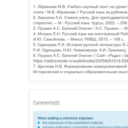
1. Абрамова М.В. Учебно-научный текст на уроке
этапе / М.В. Абрамова // Русский язык за рубежо
2. Акишина А.А. Учимся учить. Для преподавателя р
стереотип. – М.: Русский язык. Курсы, 2022. – 256 
3. Пушкин А.С. Евгений Онегин / А.С. Пушкин. – М.
4. Мохань Е.Н. Русский язык как иностранный Раб
И.Ю. Самойлова. – Минск: РИВШ, 2015. – 168 с.
5. Одинцова Р.И. История русской литературы X–
Р.И. Одинцова, Н.Ю. Новаковская, К.И. Лукьянец; п
6. Пушкин А.С. Евгений Онегин // Сайт «Радио «З
https://radiozvezda.ru/audiobooks/20258291618-Eb
7. Щеглова Н.В. Формирование коммуникативной 
Историческая и социально-образовательная мысль
Comments(0)
When adding a comment stipulate:
the relevance of the published material;
general estimation (originality and relevance of the to