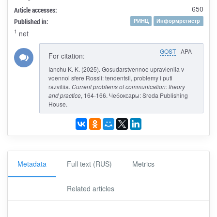
650
Article accesses:
Published in:
РИНЦ
Информрегистр
1
net
GOST
APA
For citation:
Ianchu K. K. (2025). Gosudarstvennoe upravleniia v
voennoi sfere Rossii: tendentsii, problemy i puti
razvitiia.
Current problems of communication: theory
and practice
, 164-166. Чебоксары: Sreda Publishing
House.
Metadata
Full text (RUS)
Metrics
Related articles