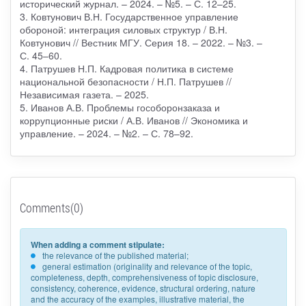
исторический журнал. – 2024. – №5. – С. 12–25.
3. Ковтунович В.Н. Государственное управление
обороной: интеграция силовых структур / В.Н.
Ковтунович // Вестник МГУ. Серия 18. – 2022. – №3. –
С. 45–60.
4. Патрушев Н.П. Кадровая политика в системе
национальной безопасности / Н.П. Патрушев //
Независимая газета. – 2025.
5. Иванов А.В. Проблемы гособоронзаказа и
коррупционные риски / А.В. Иванов // Экономика и
управление. – 2024. – №2. – С. 78–92.
Comments(0)
When adding a comment stipulate:
the relevance of the published material;
general estimation (originality and relevance of the topic,
completeness, depth, comprehensiveness of topic disclosure,
consistency, coherence, evidence, structural ordering, nature
and the accuracy of the examples, illustrative material, the