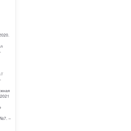
2020.
ел
–
//
-
ежная
 2021
е
 №7. –