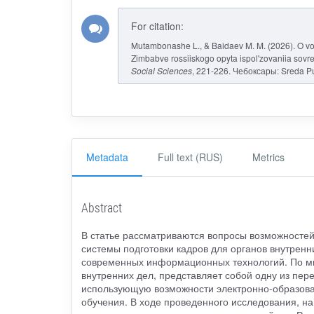
For citation:
Mutambonashe L., & Baidaev M. M. (2026). O voz
Zimbabve rossiiskogo opyta ispol'zovaniia sovr
Social Sciences
, 221-226. Чебоксары: Sreda P
Metadata
Full text (RUS)
Metrics
Abstract
В статье рассматриваются вопросы возможностей
системы подготовки кадров для органов внутрен
современных информационных технологий. По мне
внутренних дел, представляет собой одну из пе
использующую возможности электронно-образова
обучения. В ходе проведенного исследования, н