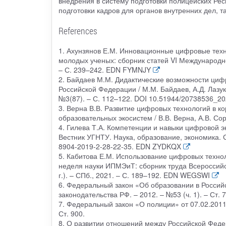
внедрения в систему подготовки полицейских Ре
подготовки кадров для органов внутренних дел, 
References
1. Ахунзянов Е.М. Инновационные цифровые техно
молодых ученых: сборник статей VI Международног
– С. 239–242. EDN FYMNJY
2. Байдаев М.М. Дидактические возможности цифр
Российской Федерации / М.М. Байдаев, А.Д. Лазук
№3(87). – С. 112–122. DOI 10.51944/20738536_2
3. Верна В.В. Развитие цифровых технологий в 
образовательных экосистем / В.В. Верна, А.В. Со
4. Гилева Т.А. Компетенции и навыки цифровой эк
Вестник УГНТУ. Наука, образование, экономика. С
8904-2019-2-28-22-35. EDN ZYDKQX
5. Кабитова Е.М. Использование цифровых технол
неделя науки ИПМЭиТ: сборник труда Всероссийс
г.). – СПб., 2021. – С. 189–192. EDN WEGSWI
6. Федеральный закон «Об образовании в Российс
законодательства РФ. – 2012. – №53 (ч. 1). – Ст. 
7. Федеральный закон «О полиции» от 07.02.2011 
Ст. 900.
8. О развитии отношений между Российской Феде