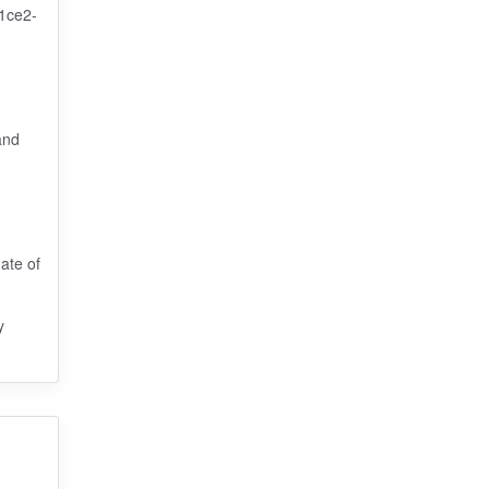
1ce2-
and
ate of
y