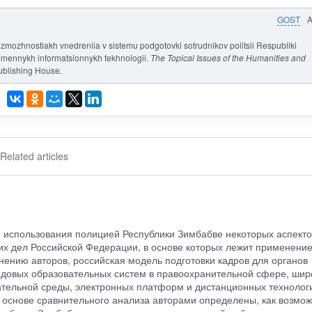
GOST
mozhnostiakh vnedreniia v sistemu podgotovki sotrudnikov politsii Respubliki
emennykh informatsionnykh tekhnologii.
The Topical Issues of the Humanities and
ublishing House.
Related articles
 использования полицией Республики Зимбабве некоторых аспекто
них дел Российской Федерации, в основе которых лежит применени
нию авторов, российская модель подготовки кадров для органов
редовых образовательных систем в правоохранительной сфере, шир
тельной среды, электронных платформ и дистанционных технолог
а основе сравнительного анализа авторами определены, как возмо