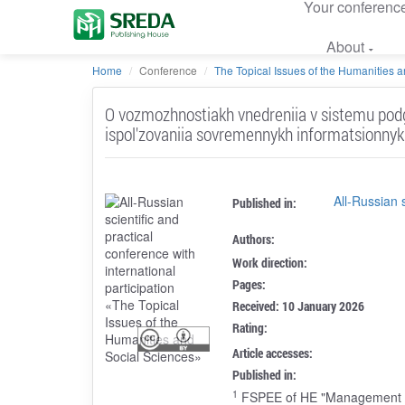
Your conferenc
About
Home
Conference
The Topical Issues of the Humanities an
O vozmozhnostiakh vnedreniia v sistemu podgo
ispol'zovaniia sovremennykh informatsionnyk
All-Russian 
Published in:
Authors:
Work direction:
Pages:
Received: 10 January 2026
Rating:
Article accesses:
Published in:
1
FSPEE of HE "Management Aca