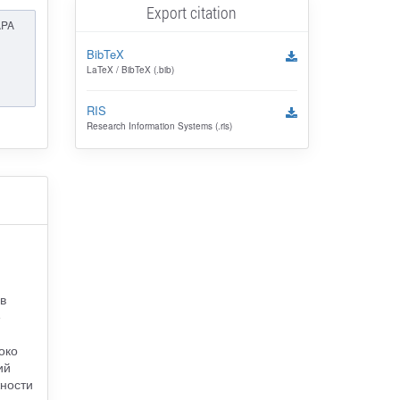
Export citation
APA
BibTeX
LaTeX / BibTeX (.bib)
RIS
Research Information Systems (.ris)
в
е
око
ий
жности