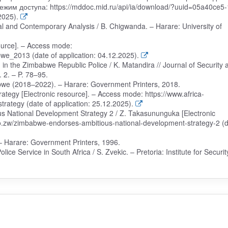
жим доступа: https://mddoc.mid.ru/api/ia/download/?uuid=05a40ce5-
2025).
l and Contemporary Analysis / B. Chigwanda. – Harare: University of
ource]. – Access mode:
bwe_2013 (date of application: 04.12.2025).
in the Zimbabwe Republic Police / K. Matandira // Journal of Security 
. 2. – P. 78–95.
abwe (2018–2022). – Harare: Government Printers, 2018.
tegy [Electronic resource]. – Access mode: https://www.africa-
rategy (date of application: 25.12.2025).
 National Development Strategy 2 / Z. Takasununguka [Electronic
o.zw/zimbabwe-endorses-ambitious-national-development-strategy-2 (d
– Harare: Government Printers, 1996.
ice Service in South Africa / S. Zvekic. – Pretoria: Institute for Securit