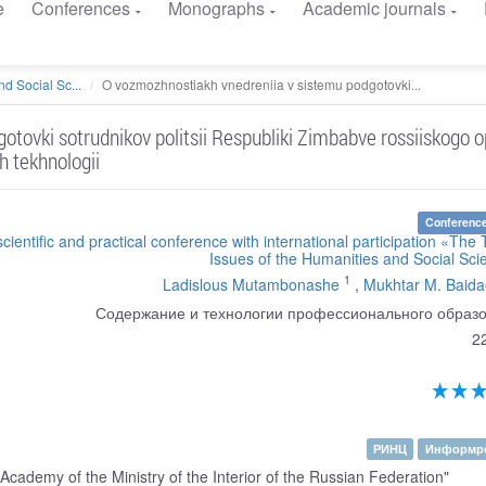
e
Conferences
Monographs
Academic journals
d Social Sc...
O vozmozhnostiakh vnedreniia v sistemu podgotovki...
tovki sotrudnikov politsii Respubliki Zimbabve rossiiskogo o
h tekhnologii
Conference
scientific and practical conference with international participation «The 
Issues of the Humanities and Social Sc
1
Ladislous Mutambonashe
,
Mukhtar M. Baida
Содержание и технологии профессионального образ
2
РИНЦ
Информре
demy of the Ministry of the Interior of the Russian Federation"