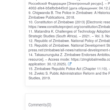
Российской Федерации [Электронный ресурс]. – Ре
4002-afe4-b5afbcb445cd (дата обращения: 04.12.
9. Chigwanda B. The Police in Zimbabwe: A Historica
Zimbabwe Publications, 2018.
10. Constitution of Zimbabwe (2013) [Electronic res
https://www.constituteproject.org/constitution/Zimba
11. Matandira K. Challenges of Technology Adoption 
Strategic Studies (South Africa). – 2021. – Vol. 3. No
12. Republic of Zimbabwe. National Policy of Zimb
13. Republic of Zimbabwe. National Development Stra
press.net/zimbabwe/all-news/national-development-st
14. Takasununguka Z. Zimbabwe Endorses Ambitious
resource]. – Access mode: https://zimglobalmedia.c
application: 30.12.2025).
15. Zimbabwe Republic Police Act (Chapter 11:10). 
16. Zvekic S. Public Administration Reform and the Pol
Studies, 2019.
Comments(0)