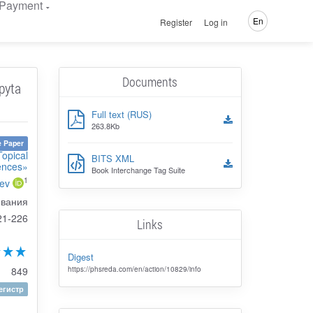
Payment
En
Register
Log in
Documents
pyta
Full text (RUS)
263.8Kb
 Paper
Topical
BITS XML
iences»
Book Interchange Tag Suite
1
ev
ования
21-226
Links
Digest
https://phsreda.com/en/action/10829/info
849
гистр