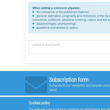
When adding a comment stipulate:
the relevance of the published material;
general estimation (originality and relevance of the to
coherence, evidence, structural ordering, nature and the acc
disadvantages, shortcomings;
questions and wishes to author.
Subscription form
Subscribe to our newsletter and become one of t
news!
Cookies policy
The web-site uses cookies to optimize its performance and des