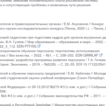
спублики Зимбабве положительного опыта российской системы
так и сопутствующие проблемы и возможные пути решения.
логии в правоохранительных органах / Е.М. Ахунзянов // Конкурс
о научно-исследовательского конкурса (Пенза, 2020 г.). – Пенза, 
овой педагогики при подготовке кадров для органов внутренних д
ин, В.Н. Гуляев // Мир образования – образование в мире. – 2022. 
022_3_112. EDN PTFIXS
корпоративном обучении персонала: перспективы использования
рока // Век качества. – 2022. – №1. – С. 238–252. EDN QWWLAF
ономики: разработка программы развития персонала / Т.А. Гилева 
ерия: Экономика. – 2019. – №2(28). – С. 22–35. DOI 10.17122/2541
огий в обучении персонала предприятий / Е.М. Кабитова // Молод
кой студенческой научно-учебной конференции (Санкт-Петербург,
кой Федерации» от 29.12.2012 №273-ФЗ (с изм. и доп.) // Собрани
7598.
№3-ФЗ (с изм. и доп.) // Собрание законодательства РФ. – 2011. –
рацией и Республикой Зимбабве // Министерство иностранных дел