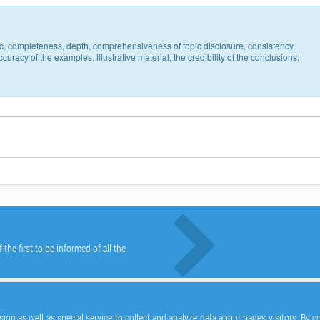
pic, completeness, depth, comprehensiveness of topic disclosure, consistency,
uracy of the examples, illustrative material, the credibility of the conclusions;
he first to be informed of all the
ign as well as special service to collect and analyze data about pages visitors. By 