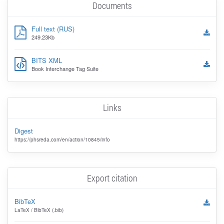
Documents
Full text (RUS)
249.23Kb
BITS XML
Book Interchange Tag Suite
Links
Digest
https://phsreda.com/en/action/10845/info
Export citation
BibTeX
LaTeX / BibTeX (.bib)