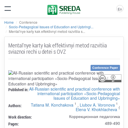
En
Home
Conference
Socio-Pedagogical Issues of Education and Upbringi...
Mental'nye karty kak effektivnyi metod razvitiia s...
Mental'nye karty kak effektivnyi metod razvitiia
sviaznoi rechi u detei s OVZ
Conference Paper
All-Russian scientific and practical conference with
Published in:
international participation «Socio-Pedagogical
Issues of Education and Upbringing»
1
1
Tatiana M. Konchakova
,
Liubov A. Voronova
,
Authors:
1
Elena V. Khokhlacheva
Коррекционная педагогика
Work direction:
489-490
Pages: