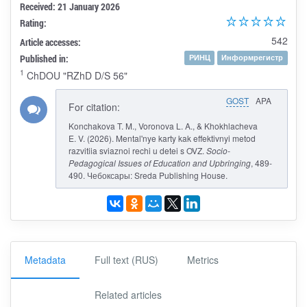
Received: 21 January 2026
Rating:
542
Article accesses:
Published in:
РИНЦ
Информрегистр
1
ChDOU "RZhD D/S 56"
GOST
APA
For citation:
Konchakova T. M., Voronova L. A., & Khokhlacheva
E. V. (2026). Mental'nye karty kak effektivnyi metod
razvitiia sviaznoi rechi u detei s OVZ.
Socio-
Pedagogical Issues of Education and Upbringing
, 489-
490. Чебоксары: Sreda Publishing House.
Metadata
Full text (RUS)
Metrics
Related articles