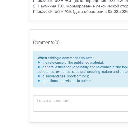
https://clck.ru/3RfACL (дата обращения: 02.02.2026
2. Наумкина Т.С. Формирование лексической сторо
https://clck.ru/3RfASs (дата обращения: 02.02.2026
Comments(0)
When adding a comment stipulate:
the relevance of the published material;
general estimation (originality and relevance of the to
coherence, evidence, structural ordering, nature and the acc
disadvantages, shortcomings;
questions and wishes to author.