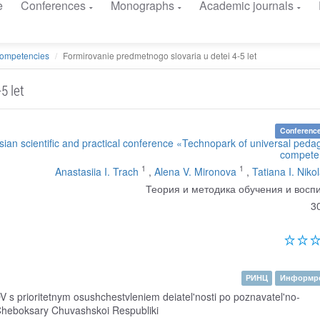
e
Conferences
Monographs
Academic journals
competencies
Formirovanie predmetnogo slovaria u detei 4-5 let
5 let
Conference
sian scientific and practical conference «Technopark of universal peda
compete
1
1
Anastasiia I. Trach
,
Alena V. Mironova
,
Tatiana I. Niko
Теория и методика обучения и восп
3
РИНЦ
Информре
 prioritetnym osushchestvleniem deiatel'nosti po poznavatel'no-
 Cheboksary Chuvashskoi Respubliki