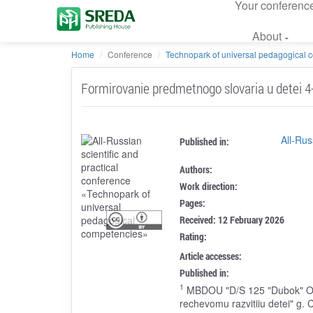
Your conferenc
About
Home
Conference
Technopark of universal pedagogical 
Formirovanie predmetnogo slovaria u detei 4-
All-Rus
Published in:
Authors:
Work direction:
Pages:
Received: 12 February 2026
Rating:
Article accesses:
Published in:
1
MBDOU "D/S 125 "Dubok" OV s
rechevomu razvitiiu detei" g.