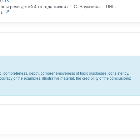
).
ны речи детей 4-го года жизни / Т.С. Наумкина. – URL:
).
pic, completeness, depth, comprehensiveness of topic disclosure, consistency,
uracy of the examples, illustrative material, the credibility of the conclusions;