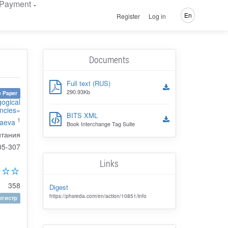
Payment
En
Register
Log in
Documents
Full text (RUS)
290.93Kb
 Paper
gogical
ncies»
BITS XML
1
laeva
Book Interchange Tag Suite
итания
05-307
Links
358
Digest
https://phsreda.com/en/action/10851/info
гистр