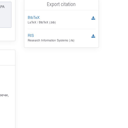
Export citation
APA
BibTeX
LaTeX / BibTeX (.bib)
RIS
Research Information Systems (.ris)
речи,