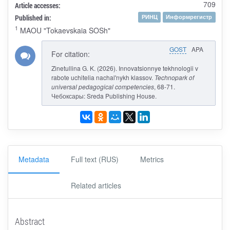
709
Article accesses:
Published in:
РИНЦ
Информрегистр
1
MAOU "Tokaevskaia SOSh"
GOST
APA
For citation:
Zinetullina G. K. (2026). Innovatsionnye tekhnologii v
rabote uchitelia nachal'nykh klassov.
Technopark of
universal pedagogical competencies
, 68-71.
Чебоксары: Sreda Publishing House.
Metadata
Full text (RUS)
Metrics
Related articles
Abstract