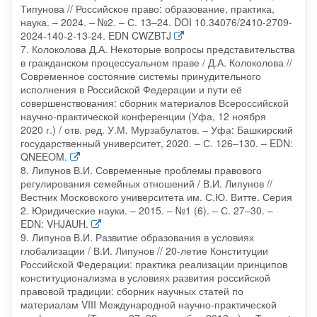
Типунова // Российское право: образование, практика,
наука. – 2024. – №2. – С. 13–24. DOI 10.34076/2410-2709-
2024-140-2-13-24. EDN CWZBTJ
7. Колоколова Д.А. Некоторые вопросы представительства
в гражданском процессуальном праве / Д.А. Колоколова //
Современное состояние системы принудительного
исполнения в Российской Федерации и пути её
совершенствования: сборник материалов Всероссийской
научно-практической конференции (Уфа, 12 ноября
2020 г.) / отв. ред. У.М. Мурзабулатов. – Уфа: Башкирский
государственный университет, 2020. – С. 126–130. – EDN:
QNEEOM.
8. Липунов В.И. Современные проблемы правового
регулирования семейных отношений / В.И. Липунов //
Вестник Московского университета им. С.Ю. Витте. Серия
2. Юридические науки. – 2015. – №1 (6). – С. 27–30. –
EDN: VHJAUH.
9. Липунов В.И. Развитие образования в условиях
глобализации / В.И. Липунов // 20-летие Конституции
Российской Федерации: практика реализации принципов
конституционализма в условиях развития российской
правовой традиции: сборник научных статей по
материалам VIII Международной научно-практической