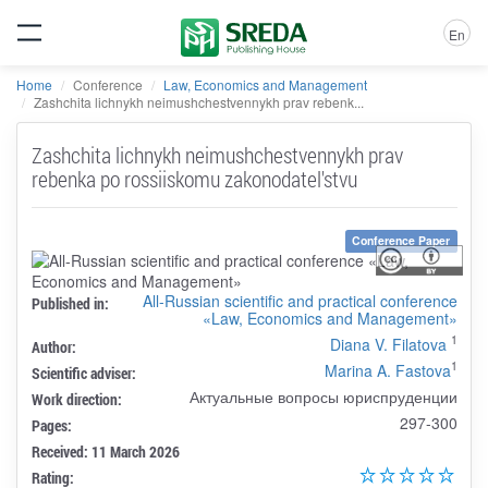
En
Home
Conference
Law, Economics and Management
Zashchita lichnykh neimushchestvennykh prav rebenk...
Zashchita lichnykh neimushchestvennykh prav
rebenka po rossiiskomu zakonodatel'stvu
Conference Paper
All-Russian scientific and practical conference
Published in:
«Law, Economics and Management»
1
Diana V. Filatova
Author:
1
Marina A. Fastova
Scientific adviser:
Актуальные вопросы юриспруденции
Work direction:
297-300
Pages:
Received: 11 March 2026
Rating: