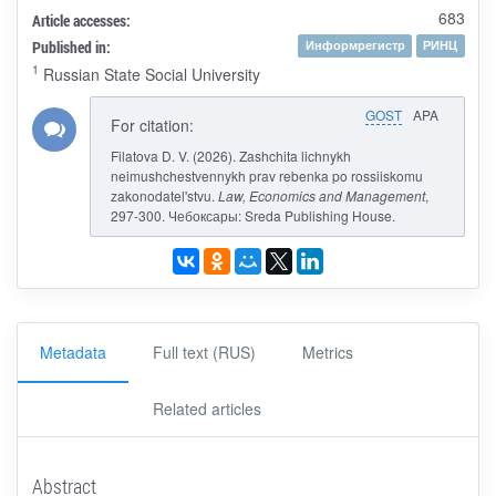
683
Article accesses:
Published in:
Информрегистр
РИНЦ
1
Russian State Social University
GOST
APA
For citation:
Filatova D. V. (2026). Zashchita lichnykh
neimushchestvennykh prav rebenka po rossiiskomu
zakonodatel'stvu.
Law, Economics and Management
,
297-300. Чебоксары: Sreda Publishing House.
Metadata
Full text (RUS)
Metrics
Related articles
Abstract