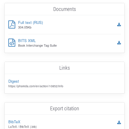
Documents
Full text (RUS)
304.05Kb
BITS XML
Book Interchange Tag Suite
Links
Digest
https://phsreda.com/en/action/10852/info
Export citation
BibTeX
LaTeX / BibTeX (.bib)