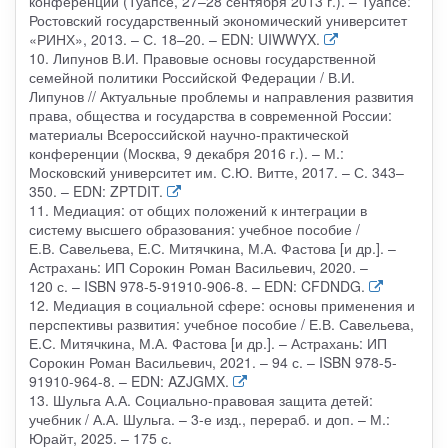
конференции (Туапсе, 27–28 сентября 2013 г.). – Туапсе:
Ростовский государственный экономический университет
«РИНХ», 2013. – С. 18–20. – EDN: UIWWYX.
10. Липунов В.И. Правовые основы государственной
семейной политики Российской Федерации / В.И.
Липунов // Актуальные проблемы и направления развития
права, общества и государства в современной России:
материалы Всероссийской научно-практической
конференции (Москва, 9 декабря 2016 г.). – М.:
Московский университет им. С.Ю. Витте, 2017. – С. 343–
350. – EDN: ZPTDIT.
11. Медиация: от общих положений к интеграции в
систему высшего образования: учебное пособие /
Е.В. Савельева, Е.С. Митячкина, М.А. Фастова [и др.]. –
Астрахань: ИП Сорокин Роман Васильевич, 2020. –
120 с. – ISBN 978-5-91910-906-8. – EDN: CFDNDG.
12. Медиация в социальной сфере: основы применения и
перспективы развития: учебное пособие / Е.В. Савельева,
Е.С. Митячкина, М.А. Фастова [и др.]. – Астрахань: ИП
Сорокин Роман Васильевич, 2021. – 94 с. – ISBN 978-5-
91910-964-8. – EDN: AZJGMX.
13. Шульга А.А. Социально-правовая защита детей:
учебник / А.А. Шульга. – 3-е изд., перераб. и доп. – М.:
Юрайт, 2025. – 175 с.