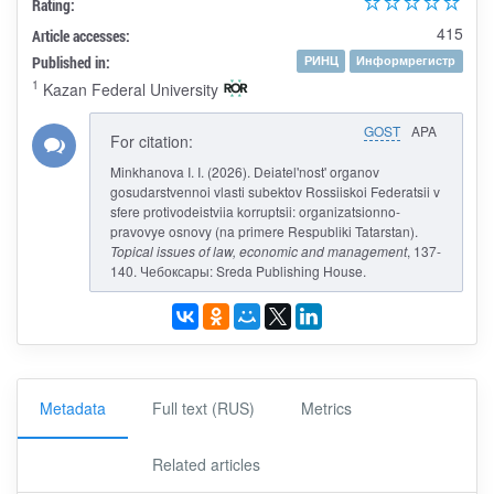
Rating:
415
Article accesses:
Published in:
РИНЦ
Информрегистр
1
Kazan Federal University
GOST
APA
For citation:
Minkhanova I. I. (2026). Deiatel'nost' organov
gosudarstvennoi vlasti subektov Rossiiskoi Federatsii v
sfere protivodeistviia korruptsii: organizatsionno-
pravovye osnovy (na primere Respubliki Tatarstan).
Topical issues of law, economic and management
, 137-
140. Чебоксары: Sreda Publishing House.
Metadata
Full text (RUS)
Metrics
Related articles