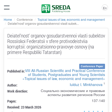
En
Home
Conference
Topical issues of law, economic and management
Deiatel'nost' organov gosudarstvennoi vlasti subek...
Deiatel'nost' organov gosudarstvennoi vlasti subektov
Rossiiskoi Federatsii v sfere protivodeistviia
korruptsii: organizatsionno-pravovye osnovy (na
primere Respubliki Tatarstan)
Conference Paper
VIII All-Russian Scientific and Practical Conference
Published in:
of Students, Postgraduates and Young Scientists
«Topical issues of law, economic and management»
1
Iulduz I. Minkhanova
Author:
Социально-экономические и правовые
Work direction:
аспекты развития регионов России
137-140
Pages:
Received: 23 March 2026