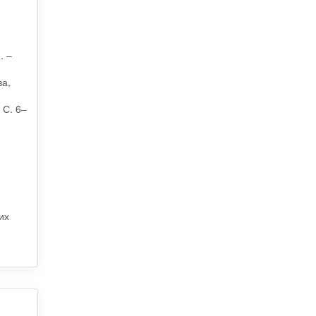
. –
ва,
 С. 6–
их