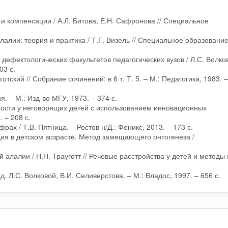
 и компенсации / А.Л. Битова, Е.Н. Сафронова // Специальное
лалии: теория и практика / Т.Г. Визель // Специальное образование
 дефектологических факультетов педагогических вузов / Л.С. Волко
03 с.
отский // Собрание сочинений: в 6 т. Т. 5. – М.: Педагогика, 1983. –
. – М.: Изд-во МГУ, 1973. – 374 с.
ости у неговорящих детей с использованием инновационных
 – 208 с.
рах / Т.В. Пятница. – Ростов н/Д.: Феникс, 2013. – 173 с.
ия в детском возрасте. Метод замещающего онтогенеза /
й алалии / Н.Н. Трауготт // Речевые расстройства у детей и методы 
ед. Л.С. Волковой, В.И. Селиверстова. – М.: Владос, 1997. – 656 с.