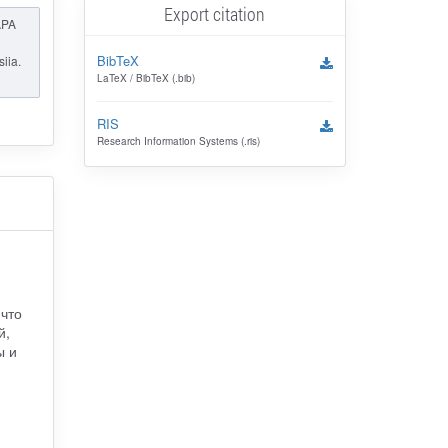
Export citation
APA
BibTeX
iia.
LaTeX / BibTeX (.bib)
RIS
Research Information Systems (.ris)
 что
й,
ы и