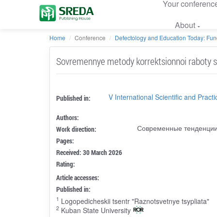
Your conferenc
About
Home
Conference
Defectology and Education Today: Fun
Sovremennye metody korrektsionnoi raboty s de
V International Scientific and Pra
Published in:
Authors:
Современные тенденции 
Work direction:
Pages:
Received: 30 March 2026
Rating:
Article accesses:
Published in:
1
Logopedicheskii tsentr "Raznotsvetnye tsypliata"
2
Kuban State University