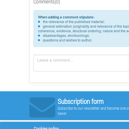
Comments(0)
When adding a comment stipulate:
the relevance of the published material;
general estimation (originality and relevance of the to
coherence, evidence, structural ordering, nature and the acc
disadvantages, shortcomings;
questions and wishes to author.
Subscription form
Subscribe to our newsletter and become one of t
news!
Cookies policy