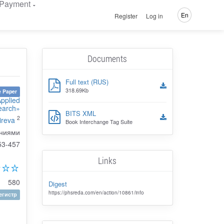
Payment
En
Register
Log in
Documents
Full text (RUS)
318.69Kb
 Paper
Applied
earch»
BITS XML
2
ireva
Book Interchange Tag Suite
ениями
53-457
Links
580
Digest
https://phsreda.com/en/action/10861/info
гистр