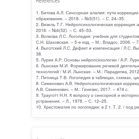
References
1. Битова А.Л. Сенсорная алалия: пути коррекции
образование. – 2018. – №3(51). – С. 24–35.
2. Визель Т.Г. Нейропсихологическая коррекция а
2018. – №4(52). – С. 45–53.
3. Волкова Л.С. Логопедия: учебник для студентов
С.Н. Шаховская. – 5-е изд. – М.: Владос, 2006. – 7
4. Выготский Л.С. Дефект и компенсация / Л.С. Выг
38.
5. Лурия А.Р. Основы нейропсихологии / А.Р. Лурия
6. Лынская М.И. Формирование речевой деятельн
технологий / М.И. Лынская. – М.: Парадигма, 2012.
7. Пятница Т.В. Логопедия в таблицах, схемах, циф
8. Семенович А.В. Нейропсихологическая коррекц
А.В. Семенович. – М.: Генезис, 2017. – 474 с.
9. Трауготт Н.Н. К вопросу о сенсорной и моторно
устранения. – Л., 1978. – С. 12–25.
10. Хрестоматия по логопедии: в 2 т. Т. 2. / под р