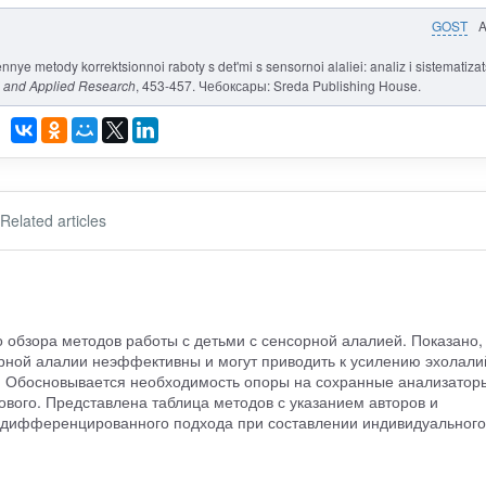
GOST
nnye metody korrektsionnoi raboty s det'mi s sensornoi alaliei: analiz i sistematizats
 and Applied Research
, 453-457. Чебоксары: Sreda Publishing House.
Related articles
о обзора методов работы с детьми с сенсорной алалией. Показано,
ной алалии неэффективны и могут приводить к усилению эхолали
. Обосновывается необходимость опоры на сохранные анализатор
вого. Представлена таблица методов с указанием авторов и
 дифференцированного подхода при составлении индивидуального