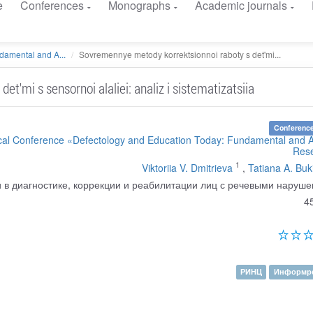
e
Conferences
Monographs
Academic journals
damental and A...
Sovremennye metody korrektsionnoi raboty s det'mi...
t'mi s sensornoi alaliei: analiz i sistematizatsiia
Conference
ctical Conference «Defectology and Education Today: Fundamental and 
Res
1
Viktoriia V. Dmitrieva
,
Tatiana A. Buk
в диагностике, коррекции и реабилитации лиц с речевыми наруш
4
РИНЦ
Информре