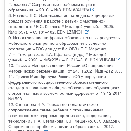
Палхаева // Современные проблемы науки и
образования. – 2016. – №3. EDN WXJEPV
8. Козлова Е.С. Использование наглядных и цифровых
средств обучения в работе с детьми с умственной
отсталостью / Е.С. Козлова // Молодой ученый. – 2025. –
№46(597). – С. 181–182. EDN LZMKOH
9. Использование цифровых образовательных ресурсов и
мобильного электронного образования в условиях
реализации ФГОС для детей с ОВЗ / Е.Г. Мережко,
И.Н. Томаровская, Е.А. Ефанова [и др.] // Молодой
ученый. – 2020. – №5(295). – С. 316–318. EDN VUBYJN
10. Письмо Минпросвещения России «О направлении
методических рекомендаций» от 24.11.2021 №ДГ-2121/07.
11. Приказ Минобрнауки России «Об утверждении
федерального государственного образовательного
стандарта начального общего образования обучающихся
с ограниченными возможностями здоровья» от 19.12.2014
№1598.
12. Степанова Н.А. Психолого-педагогическое
сопровождение семьи ребенка с ограниченными
возможностями здоровья: организация, содержание,
технологии / Н.А. Степанова, С.Г. Лещенко, С.К. Хаидов //
Современные проблемы науки и образования. – 2017. –