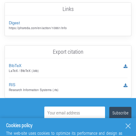
Links
Digest
https://phsreda.com/en/action/10861/info
Export citation
BibTeX
LaTeX / BibTeX (.bib)
RIS
Research Information Systems (.ris)
Cookies policy
The web-site uses cookies to optimize its performance and design as