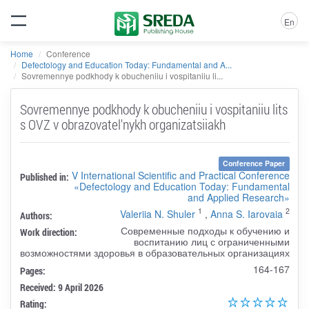
En
Home
Conference
Defectology and Education Today: Fundamental and A...
Sovremennye podkhody k obucheniiu i vospitaniiu li...
Sovremennye podkhody k obucheniiu i vospitaniiu lits
s OVZ v obrazovatel'nykh organizatsiiakh
Conference Paper
V International Scientific and Practical Conference
Published in:
«Defectology and Education Today: Fundamental
and Applied Research»
1
2
Valeriia N. Shuler
,
Anna S. Iarovaia
Authors:
Современные подходы к обучению и
Work direction:
воспитанию лиц с ограниченными
возможностями здоровья в образовательных организациях
164-167
Pages:
Received: 9 April 2026
Rating: