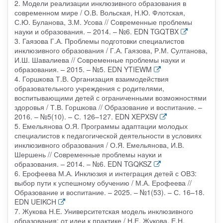
2. Модели реализации инклюзивного образования в
современном мире / О.В. Вольская, Н.Ю. Флотская,
С.Ю. Буланова, З.М. Усова // Современные проблемы
науки и образования. – 2014. – №6. EDN TGQTBX
3. Гаязова Г.А. Проблемы подготовки специалистов
инклюзивного образования / Г.А. Гаязова, Р.М. Султанова,
И.Ш. Шавалиева // Современные проблемы науки и
образования. – 2015. – №5. EDN YTIEWM
4. Горшкова Т.В. Организация взаимодействия
образовательного учреждения с родителями,
воспитывающими детей с ограниченными возможностями
здоровья / Т.В. Горшкова // Образование и воспитание. –
2016. – №5(10). – С. 126–127. EDN XEPXSV
5. Емельянова О.Я. Программы адаптации молодых
специалистов к педагогической деятельности в условиях
инклюзивного образования / О.Я. Емельянова, И.В.
Шершень // Современные проблемы науки и
образования. – 2014. – №6. EDN TGQKSZ
6. Ерофеева М.А. Инклюзия и интеграция детей с ОВЗ:
выбор пути к успешному обучению / М.А. Ерофеева //
Образование и воспитание. – 2025. – №1(53). – С. 16–18.
EDN UEIKCH
7. Жукова Н.Е. Университетская модель инклюзивного
образования: от идеи к практике / Н.Е. Жукова, Е.Н.