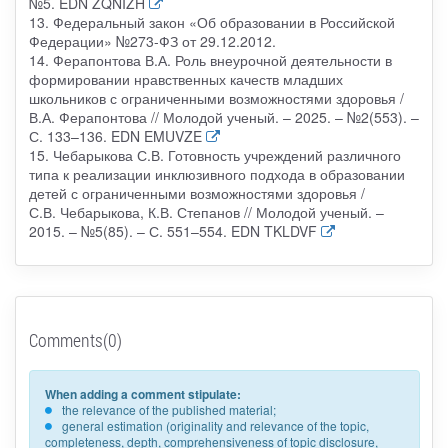
№5. EDN ZQNIZH
13. Федеральный закон «Об образовании в Российской
Федерации» №273-ФЗ от 29.12.2012.
14. Ферапонтова В.А. Роль внеурочной деятельности в
формировании нравственных качеств младших
школьников с ограниченными возможностями здоровья /
В.А. Ферапонтова // Молодой ученый. – 2025. – №2(553). –
С. 133–136. EDN EMUVZE
15. Чебарыкова С.В. Готовность учреждений различного
типа к реализации инклюзивного подхода в образовании
детей с ограниченными возможностями здоровья /
С.В. Чебарыкова, К.В. Степанов // Молодой ученый. –
2015. – №5(85). – С. 551–554. EDN TKLDVF
Comments(0)
When adding a comment stipulate:
the relevance of the published material;
general estimation (originality and relevance of the topic,
completeness, depth, comprehensiveness of topic disclosure,