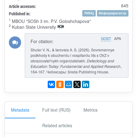
645
Article accesses:
Published in:
РИНЦ
Информрегистр
1
MBOU "SOSh 3 im. P.V. Goloshchapova"
2
Kuban State University
GOST
APA
For citation:
Shuler V. N., & Iarovaia A. S. (2026). Sovremennye
podkhody k obucheniiu i vospitaniiu lits s OVZ v
obrazovatel'nykh organizatsiiakh.
Defectology and
Education Today: Fundamental and Applied Research
,
164-167. Чебоксары: Sreda Publishing House.
Metadata
Full text (RUS)
Metrics
Related articles