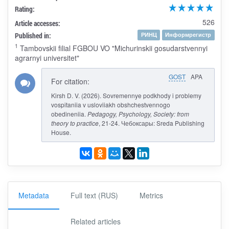
Rating:
526
Article accesses:
Published in:
РИНЦ
Информрегистр
1
Tambovskii filial FGBOU VO "Michurinskii gosudarstvennyi
agrarnyi universitet"
GOST
APA
For citation:
Kirsh D. V. (2026). Sovremennye podkhody i problemy
vospitaniia v usloviiakh obshchestvennogo
obedineniia.
Pedagogy, Psychology, Society: from
theory to practice
, 21-24. Чебоксары: Sreda Publishing
House.
Metadata
Full text (RUS)
Metrics
Related articles