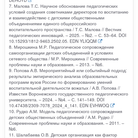
7. Малова Т.С. Научное обоснование педагогических
условий создания советниками директоров по воспитанию
и взаимодействию с детскими общественными
объединениями единого общероссийского
воспитательного пространства / Т.С. Малова // Вестник
педагогических инноваций. – 2025. – №2. – С. 53–64. DOI
10.15293/1812-9463.2502.05. EDN YLIQQM
8. Мирошкина М.Р. Педагогическое сопровождение
самоорганизации детских объединений в условиях
сетевого общества / М.Р. Мирошкина // Современные
проблемы науки и образования. – 2013. – №6.
9. Попова А.В. Мероприятийный или событийный подход:
результаты эмпирического анализа образовательных
программ вузов России по формированию умений
воспитательной деятельности вожатых / А.В. Попова //
Известия Воронежского государственного педагогического
университета. – 2024. – №4. – С. 141–149. DOI
10.47438/2309-7078_2024_4_141. EDN EVHWOQ
10. Рудко А.М. Модель педагогического сопровождения
детских общественных объединений / А.М. Рудко //
Современные проблемы науки и образования. – 2011. –
№6.
11. Шалабаева О.В. Детская организация как фактор