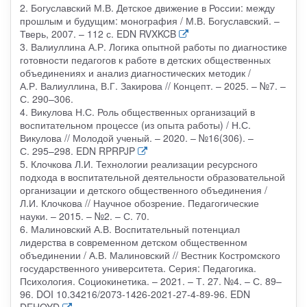
2. Богуславский М.В. Детское движение в России: между
прошлым и будущим: монография / М.В. Богуславский. –
Тверь, 2007. – 112 с. EDN RVXKCB
3. Валиуллина А.Р. Логика опытной работы по диагностике
готовности педагогов к работе в детских общественных
объединениях и анализ диагностических методик /
А.Р. Валиуллина, В.Г. Закирова // Концепт. – 2025. – №7. –
С. 290–306.
4. Викулова Н.С. Роль общественных организаций в
воспитательном процессе (из опыта работы) / Н.С.
Викулова // Молодой ученый. – 2020. – №16(306). –
С. 295–298. EDN RPRPJP
5. Клочкова Л.И. Технологии реализации ресурсного
подхода в воспитательной деятельности образовательной
организации и детского общественного объединения /
Л.И. Клочкова // Научное обозрение. Педагогические
науки. – 2015. – №2. – С. 70.
6. Малиновский А.В. Воспитательный потенциал
лидерства в современном детском общественном
объединении / А.В. Малиновский // Вестник Костромского
государственного университета. Серия: Педагогика.
Психология. Социокинетика. – 2021. – Т. 27. №4. – С. 89–
96. DOI 10.34216/2073-1426-2021-27-4-89-96. EDN
DEHOYD