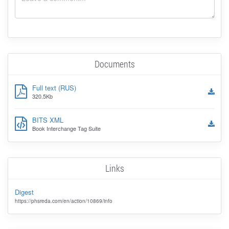
Documents
Full text (RUS)
320.5Kb
BITS XML
Book Interchange Tag Suite
Links
Digest
https://phsreda.com/en/action/10869/info