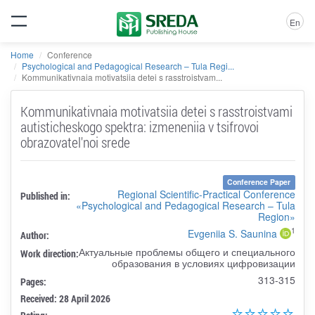
En
Home
Conference
Psychological and Pedagogical Research – Tula Regi...
Kommunikativnaia motivatsiia detei s rasstroistvam...
Kommunikativnaia motivatsiia detei s rasstroistvami
autisticheskogo spektra: izmeneniia v tsifrovoi
obrazovatel'noi srede
Conference Paper
Regional Scientific-Practical Conference
Published in:
«Psychological and Pedagogical Research – Tula
Region»
1
Evgeniia S. Saunina
Author:
Актуальные проблемы общего и специального
Work direction:
образования в условиях цифровизации
313-315
Pages:
Received: 28 April 2026