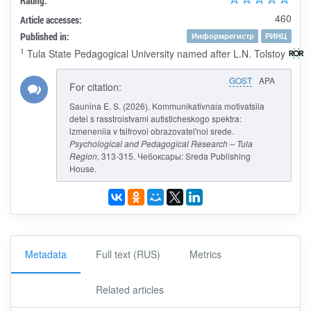
Rating:
460
Article accesses:
Published in:
Информрегистр
РИНЦ
1
Tula State Pedagogical University named after L.N. Tolstoy
GOST
APA
For citation:
Saunina E. S. (2026). Kommunikativnaia motivatsiia
detei s rasstroistvami autisticheskogo spektra:
izmeneniia v tsifrovoi obrazovatel'noi srede.
Psychological and Pedagogical Research – Tula
Region
, 313-315. Чебоксары: Sreda Publishing
House.
Metadata
Full text (RUS)
Metrics
Related articles