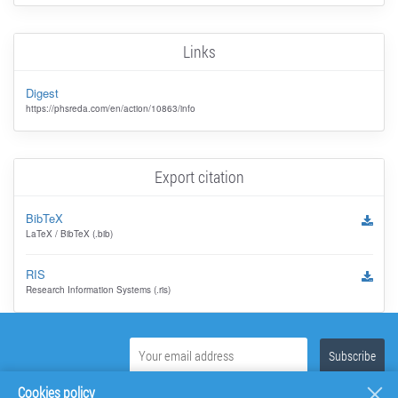
Links
Digest
https://phsreda.com/en/action/10863/info
Export citation
BibTeX
LaTeX / BibTeX (.bib)
RIS
Research Information Systems (.ris)
Cookies policy