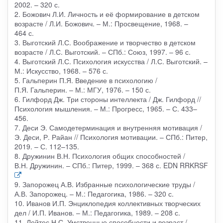
2002. – 320 с.
2. Божович Л.И. Личность и её формирование в детском
возрасте / Л.И. Божович. – М.: Просвещение, 1968. –
464 с.
3. Выготский Л.С. Воображение и творчество в детском
возрасте / Л.С. Выготский. – СПб.: Союз, 1997. – 96 с.
4. Выготский Л.С. Психология искусства / Л.С. Выготский. –
М.: Искусство, 1968. – 576 с.
5. Гальперин П.Я. Введение в психологию /
П.Я. Гальперин. – М.: МГУ, 1976. – 150 с.
6. Гилфорд Дж. Три стороны интеллекта / Дж. Гилфорд //
Психология мышления. – М.: Прогресс, 1965. – С. 433–
456.
7. Деси Э. Самодетерминация и внутренняя мотивация /
Э. Деси, Р. Райан // Психология мотивации. – СПб.: Питер,
2019. – С. 112–135.
8. Дружинин В.Н. Психология общих способностей /
В.Н. Дружинин. – СПб.: Питер, 1999. – 368 с. EDN RRKRSF
9. Запорожец А.В. Избранные психологические труды /
А.В. Запорожец. – М.: Педагогика, 1986. – 320 с.
10. Иванов И.П. Энциклопедия коллективных творческих
дел / И.П. Иванов. – М.: Педагогика, 1989. – 208 с.
11. Лейтес Н.С. Умственные способности и возраст /