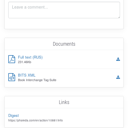
Documents
Full text (RUS)
231.46Kb
BITS XML
Book Interchange Tag Suite
Links
Digest
https://phsreda.com/en/action/10881/info