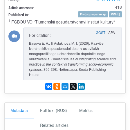
418
Article accesses:
Published in:
Информрегистр
РИНЦ
1
FGBOU VO "Tiumenskii gosudarstvennyi institut kul'tury"
GOST
APA
For citation:
Basova E. A., & Astakhova M. I. (2026). Razvitie
tvorcheskikh sposobnostei detei v usloviiakh
mnogoprofil'nogo uchrezhdeniia dopolnitel'nogo
obrazovaniia.
Current issues of integrating science and
practice in the context of transforming socio-economic
systems
, 395-398. Чебоксары: Sreda Publishing
House.
Metadata
Full text (RUS)
Metrics
Related articles