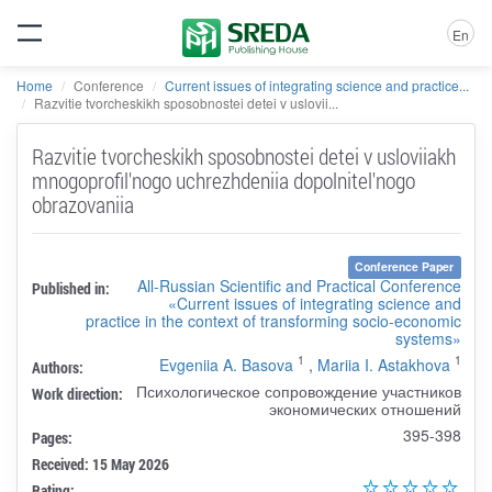
En
Home
Conference
Current issues of integrating science and practice...
Razvitie tvorcheskikh sposobnostei detei v uslovii...
Razvitie tvorcheskikh sposobnostei detei v usloviiakh
mnogoprofil'nogo uchrezhdeniia dopolnitel'nogo
obrazovaniia
Conference Paper
All-Russian Scientific and Practical Conference
Published in:
«Current issues of integrating science and
practice in the context of transforming socio-economic
systems»
1
1
Evgeniia A. Basova
,
Mariia I. Astakhova
Authors:
Психологическое сопровождение участников
Work direction:
экономических отношений
395-398
Pages:
Received: 15 May 2026
Rating: