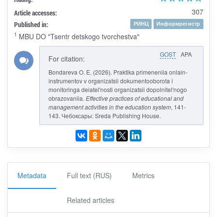
307
Article accesses:
Published in:
РИНЦ
Информрегистр
1
MBU DO "Tsentr detskogo tvorchestva"
GOST
APA
For citation:
Bondareva O. E. (2026). Praktika primeneniia onlain-
instrumentov v organizatsii dokumentooborota i
monitoringa deiatel'nosti organizatsii dopolnitel'nogo
obrazovaniia.
Effective practices of educational and
management activities in the education system
, 141-
143. Чебоксары: Sreda Publishing House.
Metadata
Full text (RUS)
Metrics
Related articles