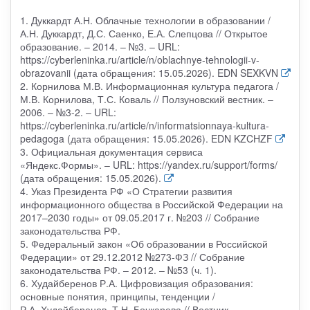
1. Дуккардт А.Н. Облачные технологии в образовании /
А.Н. Дуккардт, Д.С. Саенко, Е.А. Слепцова // Открытое
образование. – 2014. – №3. – URL:
https://cyberleninka.ru/article/n/oblachnye-tehnologii-v-
obrazovanii (дата обращения: 15.05.2026). EDN SEXKVN
2. Корнилова М.В. Информационная культура педагога /
М.В. Корнилова, Т.С. Коваль // Ползуновский вестник. –
2006. – №3-2. – URL:
https://cyberleninka.ru/article/n/informatsionnaya-kultura-
pedagoga (дата обращения: 15.05.2026). EDN KZCHZF
3. Официальная документация сервиса
«Яндекс.Формы». – URL: https://yandex.ru/support/forms/
(дата обращения: 15.05.2026).
4. Указ Президента РФ «О Стратегии развития
информационного общества в Российской Федерации на
2017–2030 годы» от 09.05.2017 г. №203 // Собрание
законодательства РФ.
5. Федеральный закон «Об образовании в Российской
Федерации» от 29.12.2012 №273-ФЗ // Собрание
законодательства РФ. – 2012. – №53 (ч. 1).
6. Худайберенов Р.А. Цифровизация образования:
основные понятия, принципы, тенденции /
Р.А. Худайберенов, Т.Н. Бочкарева // Вестник