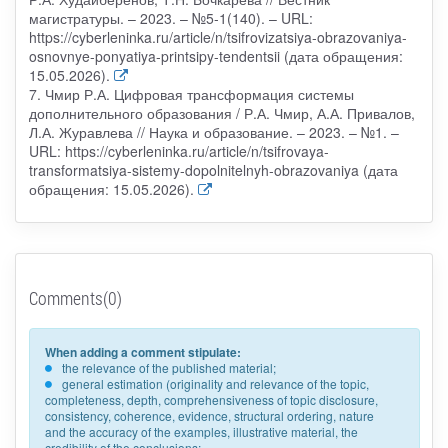
магистратуры. – 2023. – №5-1(140). – URL:
https://cyberleninka.ru/article/n/tsifrovizatsiya-obrazovaniya-
osnovnye-ponyatiya-printsipy-tendentsii (дата обращения:
15.05.2026).
7. Чмир Р.А. Цифровая трансформация системы
дополнительного образования / Р.А. Чмир, А.А. Привалов,
Л.А. Журавлева // Наука и образование. – 2023. – №1. –
URL: https://cyberleninka.ru/article/n/tsifrovaya-
transformatsiya-sistemy-dopolnitelnyh-obrazovaniya (дата
обращения: 15.05.2026).
Comments(0)
When adding a comment stipulate:
the relevance of the published material;
general estimation (originality and relevance of the topic,
completeness, depth, comprehensiveness of topic disclosure,
consistency, coherence, evidence, structural ordering, nature
and the accuracy of the examples, illustrative material, the
credibility of the conclusions;