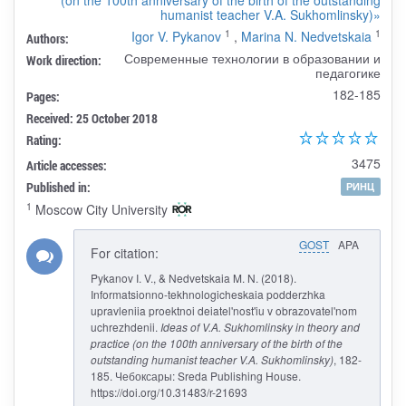
humanist teacher V.A. Sukhomlinsky)»
1
1
Igor V. Pykanov
,
Marina N. Nedvetskaia
Authors:
Современные технологии в образовании и
Work direction:
педагогике
182-185
Pages:
Received: 25 October 2018
Rating:
3475
Article accesses:
Published in:
РИНЦ
1
Moscow City University
GOST
APA
For citation:
Pykanov I. V., & Nedvetskaia M. N. (2018).
Informatsionno-tekhnologicheskaia podderzhka
upravleniia proektnoi deiatel'nost'iu v obrazovatel'nom
uchrezhdenii.
Ideas of V.A. Sukhomlinsky in theory and
practice (on the 100th anniversary of the birth of the
outstanding humanist teacher V.A. Sukhomlinsky)
, 182-
185. Чебоксары: Sreda Publishing House.
https://doi.org/10.31483/r-21693