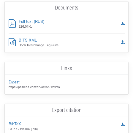
Documents
Full text (RUS)
226.01Kb
BITS XML
Book Interchange Tag Suite
Links
Digest
https://phsreda.com/en/action/12/info
Export citation
BibTeX
LaTeX / BibTeX (.bib)