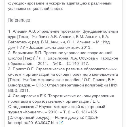
функционирование и ускорить адаптацию к различным
условиям социальной среды.
References
1. Алешин А.В. Управление проектами: фундаментальный
курс [Текст]: Учебник / А.В. Алешин, В.М. Аньшин, К.А.
Багратиони; ред. В.М. Аньшин, О.Н. Ильина. – М.: Изд.
дом НИУ «Высшая школа экономики», 2013.
2. Барылкина Л.П. Проектное управление современной
школой [Текст] / Л.П. Барылкина, Л.А. Обухова // Народное
образование. – 2011. – №10. – С. 140–147.
3. Прикот О.Г. Стратегическое развитие образовательных
систем и организаций на основе проектного менеджмента
[Текст]: Учебно-методическое пособие / О.Г. Прикот, В.Н.
Виноградов. – СПб.: Отдел оперативной полиграфии НИУ
ВШЭ, 2011.
4. Стандровская Е.К. Теоретические основы управления
проектами в образовательной организации / Е.К.
Стандровская // Научно-методический электронный
журнал «Концепт». – 2016. – Т. 2. – С. 181–185
[Электронный ресурс]. – Режим доступа: http://e-
koncept.ru/2016/46047.htm