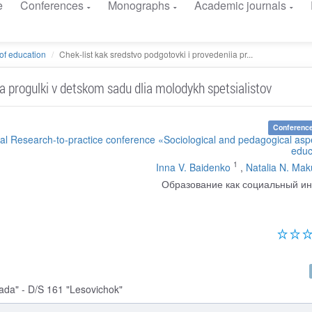
e
Conferences
Monographs
Academic journals
of education
Chek-list kak sredstvo podgotovki i provedeniia pr...
ia progulki v detskom sadu dlia molodykh spetsialistov
Conference
nal Research-to-practice conference «Sociological and pedagogical asp
educ
1
Inna V. Baidenko
,
Natalia N. Mak
Образование как социальный ин
da" - D/S 161 "Lesovichok"