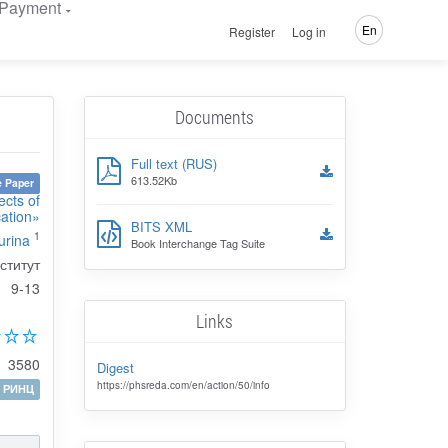
Payment
En
Register
Log in
Documents
Full text (RUS)
613.52Kb
 Paper
ects of
ation»
BITS XML
1
urina
Book Interchange Tag Suite
ститут
9-13
Links
3580
Digest
https://phsreda.com/en/action/50/info
РИНЦ