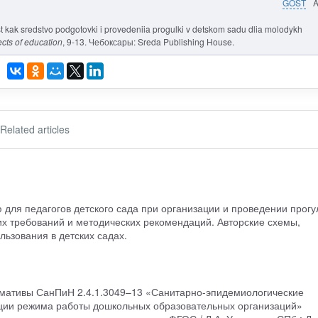
GOST
ist kak sredstvo podgotovki i provedeniia progulki v detskom sadu dlia molodykh
cts of education
, 9-13. Чебоксары: Sreda Publishing House.
Related articles
для педагогов детского сада при организации и проведении прогу
х требований и методических рекомендаций. Авторские схемы,
ьзования в детских садах.
рмативы СанПиН 2.4.1.3049–13 «Санитарно-эпидемиологические
ации режима работы дошкольных образовательных организаций»