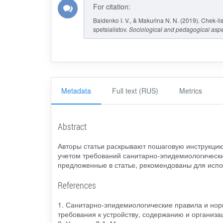
For citation:
Baidenko I. V., & Makurina N. N. (2019). Chek-l
spetsialistov.
Sociological and pedagogical aspe
Metadata
Full text (RUS)
Metrics
Abstract
Авторы статьи раскрывают пошаговую инструкцию 
учетом требований санитарно-эпидемиологически
предложенные в статье, рекомендованы для испол
References
1. Санитарно-эпидемиологические правила и но
требования к устройству, содержанию и организ