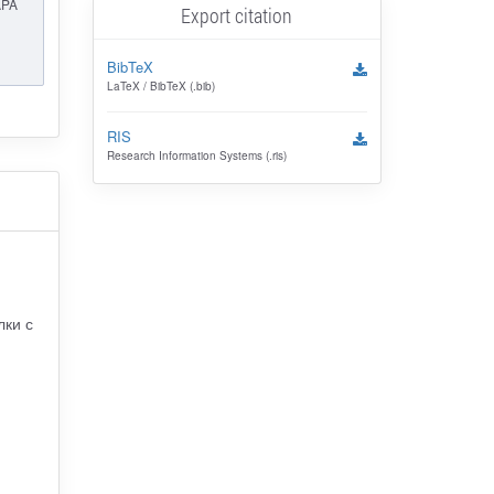
APA
Export citation
BibTeX
LaTeX / BibTeX (.bib)
RIS
Research Information Systems (.ris)
лки с