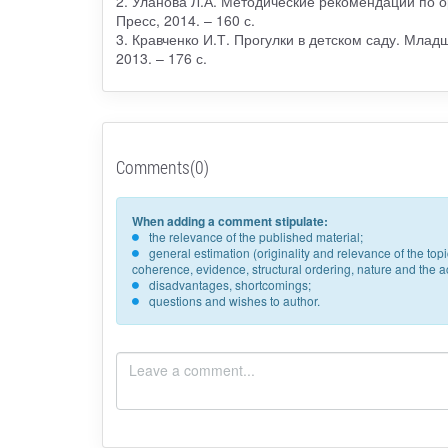
2. Уланова Л.А. Методические рекомендации по о
Пресс, 2014. – 160 с.
3. Кравченко И.Т. Прогулки в детском саду. Млад
2013. – 176 с.
Comments(0)
When adding a comment stipulate:
the relevance of the published material;
general estimation (originality and relevance of the to
coherence, evidence, structural ordering, nature and the acc
disadvantages, shortcomings;
questions and wishes to author.