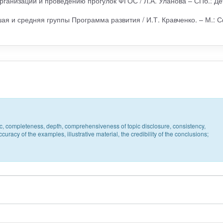
рганизации и проведению прогулок ФГОС / Л.А. Уланова – СПб.: Де
шая и средняя группы Программа развития / И.Т. Кравченко. – М.: 
pic, completeness, depth, comprehensiveness of topic disclosure, consistency,
uracy of the examples, illustrative material, the credibility of the conclusions;