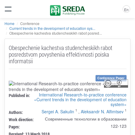
En
Home
Conference
Current trends in the development of education sys...
Obespechenie kachestva studencheskikh rabot posred...
Obespechenie kachestva studencheskikh rabot
posredstvom povysheniia effektivnosti poiska
informatsii
Conference Paper
International Research-to-practice conference
Published in:
«Current trends in the development of education
system»
1
1
Sergei A. Sakulin
,
Aleksandr N. Alfimtsev
Authors:
Современные технологии в образовании
Work direction:
122-123
Pages:
Received: 13 March 2018