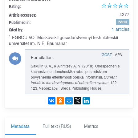
Rating:
4277
Article accesses:
Published in:
РИНЦ
1 articles
Cited by:
1
FGBOU VO "Moskovskii gosudarstvennyi tekhnicheskii
universitet im. N.E. Baumana"
GOST
APA
For citation:
Sakulin S. A., & Alfimtsev A. N. (2018). Obespechenie
kachestva studencheskikh rabot posredstvom
povysheniia effektivnosti poiska informatsii.
Current
trends in the development of education system
, 122-
123. Чебоксары: Sreda Publishing House.
Metadata
Full text (RUS)
Metrics