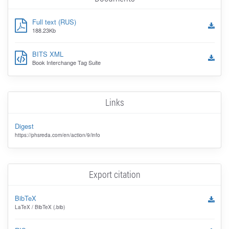
Full text (RUS)
188.23Kb
BITS XML
Book Interchange Tag Suite
Links
Digest
https://phsreda.com/en/action/9/info
Export citation
BibTeX
LaTeX / BibTeX (.bib)