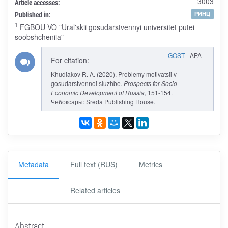
3003
Article accesses:
Published in:
РИНЦ
1
FGBOU VO "Ural'skii gosudarstvennyi universitet putei
soobshcheniia"
GOST
APA
For citation:
Khudiakov R. A. (2020). Problemy motivatsii v
gosudarstvennoi sluzhbe.
Prospects for Socio-
Economic Development of Russia
, 151-154.
Чебоксары: Sreda Publishing House.
Metadata
Full text (RUS)
Metrics
Related articles
Abstract