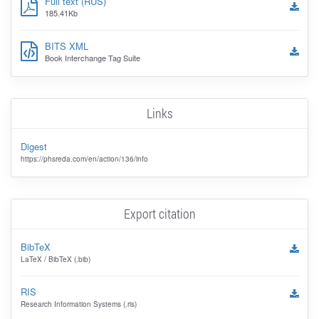
Full text (RUS)
185.41Kb
BITS XML
Book Interchange Tag Suite
Links
Digest
https://phsreda.com/en/action/136/info
Export citation
BibTeX
LaTeX / BibTeX (.bib)
RIS
Research Information Systems (.ris)