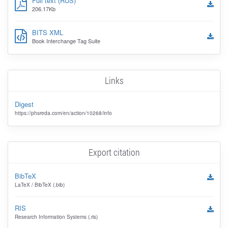
Full text (RUS)
206.17Kb
BITS XML
Book Interchange Tag Suite
Links
Digest
https://phsreda.com/en/action/10268/info
Export citation
BibTeX
LaTeX / BibTeX (.bib)
RIS
Research Information Systems (.ris)