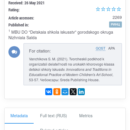
Received: 26 May 2021
Rating:
2269
Article accesses:
Published in:
РИНЦ
1
MBU DO "Detskaia shkola iskusstv" gorodskogo okruga
Nizhniaia Salda
GOST
APA
For citation:
Vanchikova S. M. (2021). Tvorcheskii podkhod k
organizatsii deiatel'nosti na urokakh khorovogo klassa
detskoi shkoly iskusstv.
Innovations and Traditions in
Educational Practice of Modern Children's Art School
,
53-57. Чебоксары: Sreda Publishing House.
Metadata
Full text (RUS)
Metrics