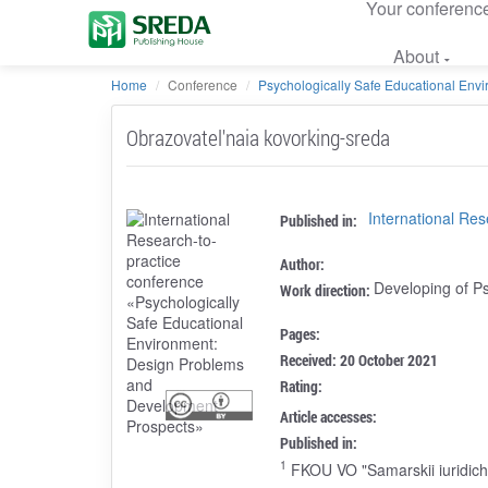
Your conferenc
About
Home
Conference
Psychologically Safe Educational Envir
Obrazovatel'naia kovorking-sreda
International Re
Published in:
Author:
Developing of P
Work direction:
Pages:
Received: 20 October 2021
Rating:
Article accesses:
Published in:
1
FKOU VO "Samarskii iuridiches