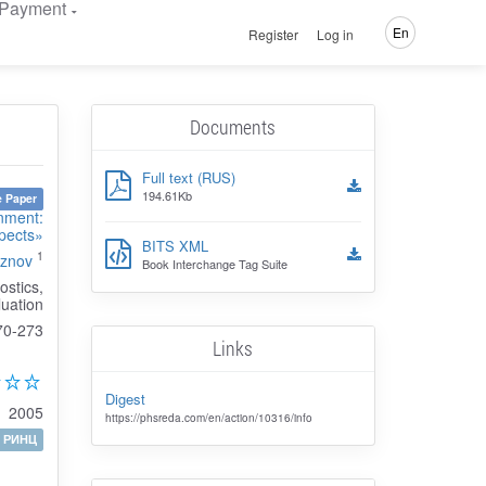
Payment
En
Register
Log in
Documents
Full text (RUS)
194.61Kb
 Paper
onment:
pects»
BITS XML
1
aznov
Book Interchange Tag Suite
ostics,
luation
70-273
Links
Digest
2005
https://phsreda.com/en/action/10316/info
РИНЦ