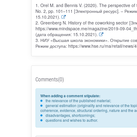
1. Orel M. and Bennis V. (2020). The perspective of 
No. 2, pp. 101–111 [Электронный ресурс]. – Режим
15.10.2021).
2. Greenberg N. History of the coworking sector [
https://www.mindspace.me/magazine/2019-09-04_
(дата обращения: 15.10.2021).
3. НИУ «Высшая школа экономики». Открытие сов
Режим доступа: https://www.hse.ru/ma/retail/news
Comments(0)
When adding a comment stipulate:
the relevance of the published material;
general estimation (originality and relevance of the to
coherence, evidence, structural ordering, nature and the acc
disadvantages, shortcomings;
questions and wishes to author.