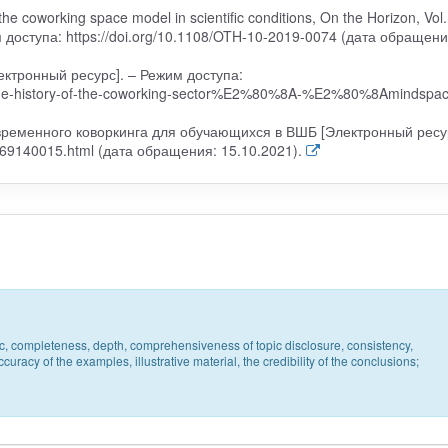
the coworking space model in scientific conditions, On the Horizon, Vol.
 доступа: https://doi.org/10.1108/OTH-10-2019-0074 (дата обращени
Электронный ресурс]. – Режим доступа:
the-history-of-the-coworking-sector%E2%80%8A-%E2%80%8Amindspa
ременного коворкинга для обучающихся в ВШБ [Электронный ресур
/469140015.html (дата обращения: 15.10.2021).
pic, completeness, depth, comprehensiveness of topic disclosure, consistency,
uracy of the examples, illustrative material, the credibility of the conclusions;