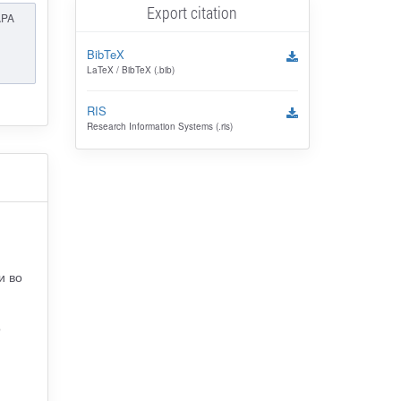
Export citation
APA
BibTeX
LaTeX / BibTeX (.bib)
RIS
Research Information Systems (.ris)
и во
о