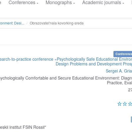
e
Conferences
Monographs
Academic journals
onment: Desi...
Obrazovatel'naia kovorking-sreda
Conference
search-to-practice conference «Psychologically Safe Educational Envir
Design Problems and Development Pros
Sergei A. Gri
sychologically Comfortable and Secure Educational Environment: Diagn
Practice, Eva
2
kii institut FSIN Rossii"