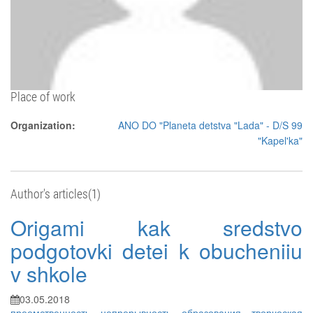
Place of work
Organization:
ANO DO "Planeta detstva "Lada" - D/S 99
"Kapel'ka"
Author's articles(1)
Origami kak sredstvo
podgotovki detei k obucheniiu
v shkole
03.05.2018
преемственность
непрерывность образования
творческая