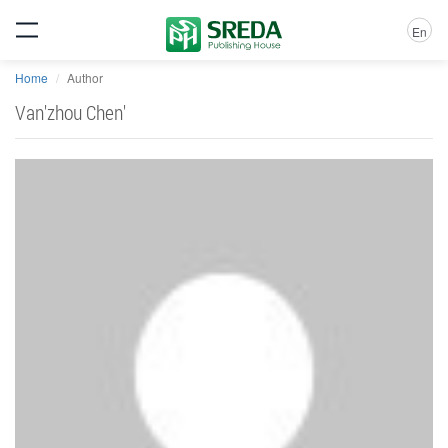
En
Home
Author
Van'zhou Chen'