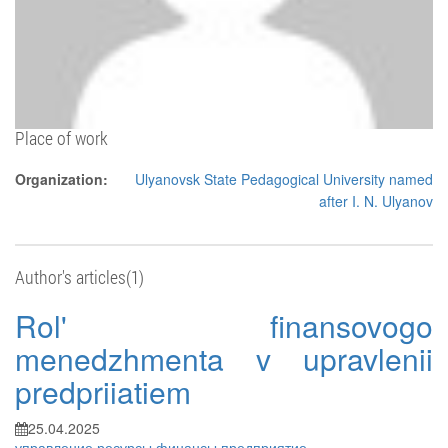
Place of work
Organization:
Ulyanovsk State Pedagogical University named
after I. N. Ulyanov
Author's articles(1)
Rol' finansovogo
menedzhmenta v upravlenii
predpriiatiem
25.04.2025
управление
ресурсы
финансы
предприятие
...