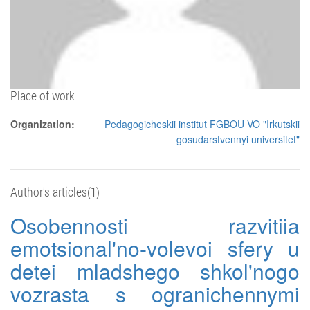
Place of work
Organization:
Pedagogicheskii institut FGBOU VO "Irkutskii
gosudarstvennyi universitet"
Author's articles(1)
Osobennosti razvitiia
emotsional'no-volevoi sfery u
detei mladshego shkol'nogo
vozrasta s ogranichennymi