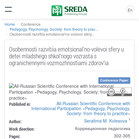
En
Home
Conference
Pedagogy, Psychology, Society: from theory to prac...
Osobennosti razvitiia emotsional'no-volevoi sfery...
Osobennosti razvitiia emotsional'no-volevoi sfery u
detei mladshego shkol'nogo vozrasta s
ogranichennymi vozmozhnostiami zdorov'ia
Conference Paper
All-Russian Scientific Conference with
Published in:
International Participation «Pedagogy, Psychology,
Society: from theory to practice»
1
Serafima M. Kolesova
Author:
Коррекционная педагогика
Work direction:
302-305
Pages: