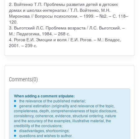
2. Войтенко Т.П. Проблемы развития детей в детских
домах и школах-интернатах / Т.П. Войтенко, М.Н.
Миронова // Вопросы психологии. – 1999. – №2. – С. 118–
120.
3. Выготский Л.С. Проблема возраста / Л.С. Выготский. –
М.: Педагогика, 1984. – 268 с.
4. Рогов Е.И. Эмоции и воля / Е.И. Рогов. – М.: Владос,
2001. – 239 с.
Comments(0)
When adding a comment stipulate:
the relevance of the published material;
general estimation (originality and relevance of the topic,
completeness, depth, comprehensiveness of topic disclosure,
consistency, coherence, evidence, structural ordering, nature
and the accuracy of the examples, illustrative material, the
credibility of the conclusions;
disadvantages, shortcomings;
questions and wishes to author.