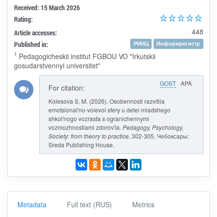
Received: 15 March 2026
Rating:
448
Article accesses:
Published in:
РИНЦ
Информрегистр
1
Pedagogicheskii institut FGBOU VO "Irkutskii
gosudarstvennyi universitet"
GOST
APA
For citation:
Kolesova S. M. (2026). Osobennosti razvitiia
emotsional'no-volevoi sfery u detei mladshego
shkol'nogo vozrasta s ogranichennymi
vozmozhnostiami zdorov'ia.
Pedagogy, Psychology,
Society: from theory to practice
, 302-305. Чебоксары:
Sreda Publishing House.
Metadata
Full text (RUS)
Metrics