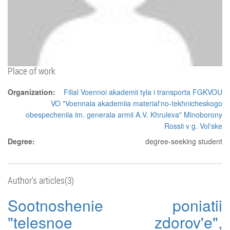
Place of work
Organization:
Filial Voennoi akademii tyla i transporta FGKVOU
VO "Voennaia akademiia material'no-tekhnicheskogo
obespecheniia im. generala armii A.V. Khruleva" Minoborony
Rossii v g. Vol'ske
Degree:
degree-seeking student
Author's articles(3)
Sootnoshenie poniatii
"telesnoe zdorov'e",