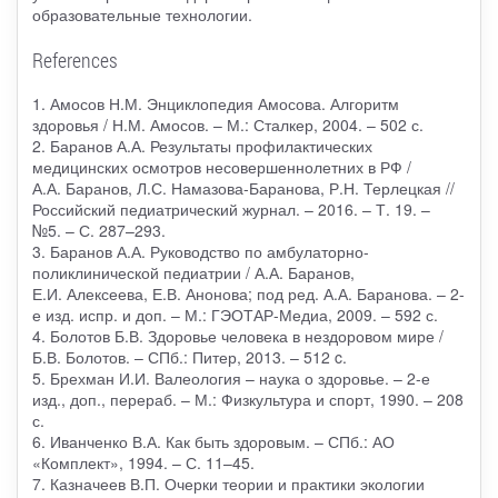
образовательные технологии.
References
1. Амосов Н.М. Энциклопедия Амосова. Алгоритм
здоровья / Н.М. Амосов. – М.: Сталкер, 2004. – 502 с.
2. Баранов А.А. Результаты профилактических
медицинских осмотров несовершеннолетних в РФ /
А.А. Баранов, Л.С. Намазова-Баранова, Р.Н. Терлецкая //
Российский педиатрический журнал. – 2016. – Т. 19. –
№5. – С. 287–293.
3. Баранов А.А. Руководство по амбулаторно-
поликлинической педиатрии / А.А. Баранов,
Е.И. Алексеева, Е.В. Анонова; под ред. А.А. Баранова. – 2-
е изд. испр. и доп. – М.: ГЭОТАР-Медиа, 2009. – 592 с.
4. Болотов Б.В. Здоровье человека в нездоровом мире /
Б.В. Болотов. – СПб.: Питер, 2013. – 512 c.
5. Брехман И.И. Валеология – наука о здоровье. – 2-е
изд., доп., перераб. – М.: Физкультура и спорт, 1990. – 208
с.
6. Иванченко В.А. Как быть здоровым. – СПб.: АО
«Комплект», 1994. – С. 11–45.
7. Казначеев В.П. Очерки теории и практики экологии