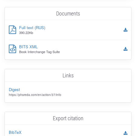
Documents
Full text (RUS)
390.22Kb
BITS XML
Book Interchange Tag Suite
Links
Digest
https://phsreda.com/en/action/37/info
Export citation
BibTeX