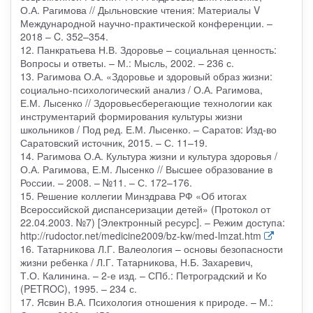
О.А. Рагимова // Дыльновские чтения: Материалы V
Международной научно-практической конференции. –
2018 – C. 352–354.
12. Панкратьева Н.В. Здоровье – социальная ценность:
Вопросы и ответы. – М.: Мысль, 2002. – 236 с.
13. Рагимова О.А. «Здоровье и здоровый образ жизни:
социально-психологический анализ / О.А. Рагимова,
Е.М. Лысенко // Здоровьесберегающие технологии как
инструментарий формирования культуры жизни
школьников / Под ред. Е.М. Лысенко. – Саратов: Изд-во
Саратовский источник, 2015. – С. 11–19.
14. Рагимова О.А. Культура жизни и культура здоровья /
О.А. Рагимова, Е.М. Лысенко // Высшее образование в
России. – 2008. – №11. – С. 172–176.
15. Решение коллегии Минздрава РФ «Об итогах
Всероссийской диспансеризации детей» (Протокол от
22.04.2003. №7) [Электронный ресурс]. – Режим доступа:
http://rudoctor.net/medicine2009/bz-kw/med-lmzat.htm
16. Татарникова Л.Г. Валеология – основы безопасности
жизни ребенка / Л.Г. Татарникова, Н.Б. Захаревич,
Т.О. Калинина. – 2-е изд. – СПб.: Петроградский и Ко
(PETROC), 1995. – 234 с.
17. Ясвин В.А. Психология отношения к природе. – М.: