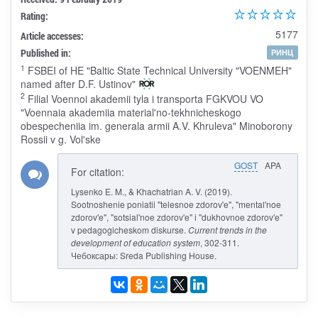
Rating:
5177
Article accesses:
Published in:
РИНЦ
1
FSBEI of HE "Baltic State Technical University "VOENMEH"
named after D.F. Ustinov"
2
Filial Voennoi akademii tyla i transporta FGKVOU VO
"Voennaia akademiia material'no-tekhnicheskogo
obespecheniia im. generala armii A.V. Khruleva" Minoborony
Rossii v g. Vol'ske
GOST
APA
For citation:
Lysenko E. M., & Khachatrian A. V. (2019).
Sootnoshenie poniatii "telesnoe zdorov'e", "mental'noe
zdorov'e", "sotsial'noe zdorov'e" i "dukhovnoe zdorov'e"
v pedagogicheskom diskurse.
Current trends in the
development of education system
, 302-311.
Чебоксары: Sreda Publishing House.