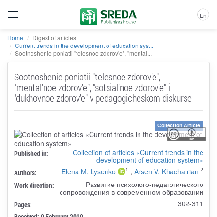
En
Home
Digest of articles
Current trends in the development of education sys...
Sootnoshenie poniatii "telesnoe zdorov'e", "mental...
Sootnoshenie poniatii "telesnoe zdorov'e",
"mental'noe zdorov'e", "sotsial'noe zdorov'e" i
"dukhovnoe zdorov'e" v pedagogicheskom diskurse
Collection Article
Сollection of articles «Current trends in the
Published in:
development of education system»
1
2
Elena M. Lysenko
,
Arsen V. Khachatrian
Authors:
Развитие психолого-педагогического
Work direction:
сопровождения в современном образовании
302-311
Pages:
Received: 9 February 2019