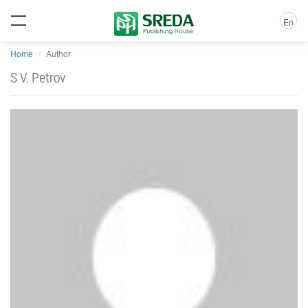
En
Home
Author
S V. Petrov