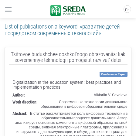
En
List of publications on a keyword: «развитие детей
посредством современных технологий»
Tsifrovoe budushchee doshkol'nogo obrazovaniia: kak
sovremennye tekhnologii pomogaiut razvivat' detei
Conference Paper
Digitalization in the education system: best practices and
implementation practices
Author:
Viktoriia V. Saveleva
Work direction:
Современные технологии дошкольного
образования в цифровой образовательной среде
Abstract:
В статье рассматривается роль цифровых технологий в
образовательном процессе дошкольников. Автор
анализирует основные компоненты цифровой образовательной
среды, включая электронные платформы, приложения и
инструменты для коммуникации, и обсуждает их потенциал для
развития речевых и когнитивных навыков у детей.