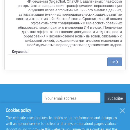
ИИ-решений (GigaChat, ChatGPT, адаптивных платформ)
раскрываются направления трансформации: персонализация
обучения через алгоритмы машинного анализа данных,
автоматизация рутинных преподавательских задач, развитие
систем интерактивной обратной связи. Сравнительный анализ
эффективности традиционных и ИИ-ассистированных
образовательных практик о внедрении ИИ в вузах. Появление
двоякого эффекта: повышение доступности и адаптивности
образования и возникновение новых вызовов, связанных с
цифровой этикой, сохранением критического мышления и
необходимостью переподготовки педагогических кадров.
Keywords:
Go
Cookies policy
The web-site uses cookies to optimize its performance and design as
well as special service to collect and analyze data about pages visitors.
By continuing to browse this web-site you agree to use cookies and the