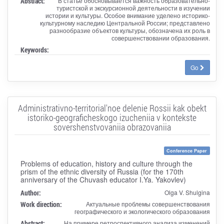
Abstract:
В статье обосновывается важность образовательно-
туристской и экскурсионной деятельности в изучении
истории и культуры. Особое внимание уделено историко-
культурному наследию Центральной России; представлено
разнообразие объектов культуры, обозначена их роль в
совершенствовании образования.
Keywords:
Go
Administrativno-territorial'noe delenie Rossii kak obekt
istoriko-geograficheskogo izucheniia v kontekste
sovershenstvovaniia obrazovaniia
Conference Paper
Problems of education, history and culture through the
prism of the ethnic diversity of Russia (for the 170th
anniversary of the Chuvash educator I.Ya. Yakovlev)
Author:
Olga V. Shulgina
Work direction:
Актуальные проблемы совершенствования
географического и экологического образования
Abstract:
На примере ретроспективного анализа изменений