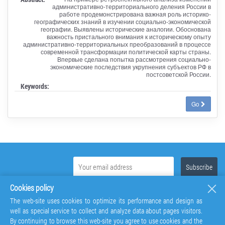
административно-территориального деления России в
работе продемонстрирована важная роль историко-
географических знаний в изучении социально-экономической
географии. Выявлены исторические аналогии. Обоснована
важность пристального внимания к историческому опыту
административно-территориальных преобразований в процессе
современной трансформации политической карты страны.
Впервые сделана попытка рассмотрения социально-
экономические последствия укрупнения субъектов РФ в
постсоветской России.
Keywords:
Go
Cookies policy
The web-site uses cookies to optimize its performance and design as
well as special service to collect and analyze data about pages visitors.
By continuing to browse this web-site you agree to use cookies and the