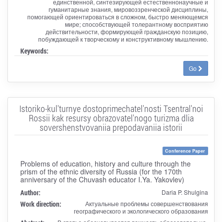
единственной, синтезирующей естественнонаучные и
гуманитарные знания, мировоззренческой дисциплины,
помогающей ориентироваться в сложном, быстро меняющемся
мире; способствующей толерантному восприятию
действительности, формирующей гражданскую позицию,
побуждающей к творческому и конструктивному мышлению.
Keywords:
Go
Istoriko-kul'turnye dostoprimechatel'nosti Tsentral'noi
Rossii kak resursy obrazovatel'nogo turizma dlia
sovershenstvovaniia prepodavaniia istorii
Conference Paper
Problems of education, history and culture through the
prism of the ethnic diversity of Russia (for the 170th
anniversary of the Chuvash educator I.Ya. Yakovlev)
Author:
Daria P. Shulgina
Work direction:
Актуальные проблемы совершенствования
географического и экологического образования