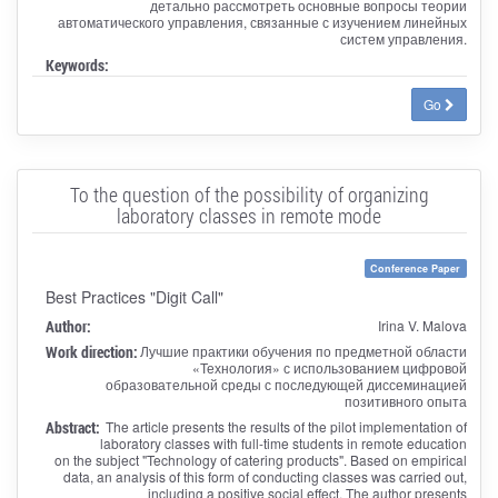
детально рассмотреть основные вопросы теории
автоматического управления, связанные с изучением линейных
систем управления.
Keywords:
Go
To the question of the possibility of organizing
laboratory classes in remote mode
Conference Paper
Best Practices "Digit Call"
Author:
Irina V. Malova
Work direction:
Лучшие практики обучения по предметной области
«Технология» с использованием цифровой
образовательной среды с последующей диссеминацией
позитивного опыта
Abstract:
The article presents the results of the pilot implementation of
laboratory classes with full-time students in remote education
on the subject "Technology of catering products". Based on empirical
data, an analysis of this form of conducting classes was carried out,
including a positive social effect. The author presents