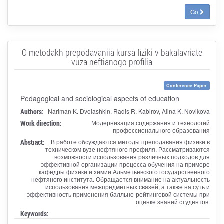
Go
O metodakh prepodavaniia kursa fiziki v bakalavriate
vuza neftianogo profilia
Conference Paper
Pedagogical and sociological aspects of education
Authors:
Nariman K. Dvoiashkin, Radis R. Kabirov, Alina K. Novikova
Work direction:
Модернизация содержания и технологий
профессионального образования
Abstract:
В работе обсуждаются методы преподавания физики в
техническом вузе нефтяного профиля. Рассматриваются
возможности использования различных подходов для
эффективной организации процесса обучения на примере
кафедры физики и химии Альметьевского государственного
нефтяного института. Обращается внимание на актуальность
использования межпредметных связей, а также на суть и
эффективность применения балльно-рейтинговой системы при
оценке знаний студентов.
Keywords: