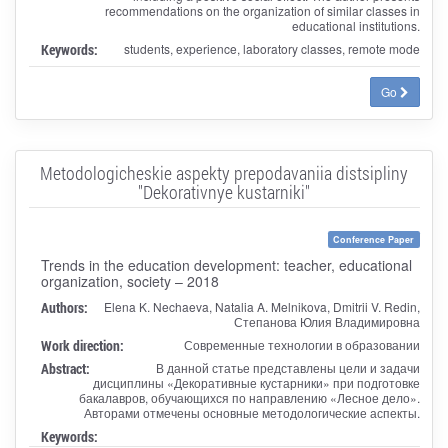
recommendations on the organization of similar classes in
educational institutions.
Keywords:
students, experience, laboratory classes, remote mode
Go
Metodologicheskie aspekty prepodavaniia distsipliny
"Dekorativnye kustarniki"
Conference Paper
Trends in the education development: teacher, educational
organization, society – 2018
Authors:
Elena K. Nechaeva, Natalia A. Melnikova, Dmitrii V. Redin,
Степанова Юлия Владимировна
Work direction:
Современные технологии в образовании
Abstract:
В данной статье представлены цели и задачи
дисциплины «Декоративные кустарники» при подготовке
бакалавров, обучающихся по направлению «Лесное дело».
Авторами отмечены основные методологические аспекты.
Keywords: