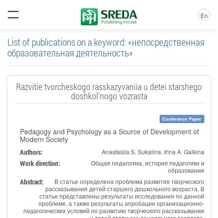
En
List of publications on a keyword: «непосредственная
образовательная деятельность»
Razvitie tvorcheskogo rasskazyvaniia u detei starshego
doshkol'nogo vozrasta
Conference Paper
Pedagogy and Psychology as a Source of Development of
Modern Society
Authors:
Anastasiia S. Sukalina, Irina A. Galkina
Work direction:
Общая педагогика, история педагогики и
образования
Abstract:
В статье определена проблема развития творческого
рассказывания детей старшего дошкольного возраста. В
статье представлены результаты исследования по данной
проблеме, а также результаты апробации организационно-
педагогических условий по развитию творческого рассказывания
у детей старшего дошкольного возраста.