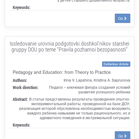
Keywords:
Go
Issledovanie urovnia podgotovki doshkol'nikov starshei
gruppy DOU po teme "Pravila pozharnoi bezopasnosti"
Collection Article
Pedagogy and Education: from Theory to Practice
Authors:
Irina V. Lapshina, Kristina A. Saprunova
Work direction:
Педагог – ключевая фигура создания условий
развития успешного ребенка
Abstract:
В статье представлены результаты проведения опытно-
экспериментальной работы, проведенной на базе ДОУ,
реализация которой обусловлена необходимостью вооружить
каждого ребенка навыками не только рационального, но и
адекватного поведения в экстремальной ситуации.
Keywords:
Go