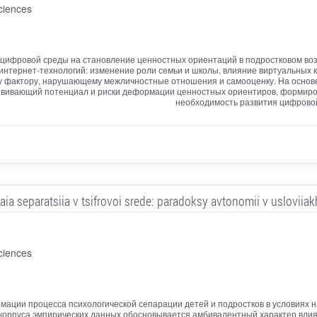
ciences
е цифровой среды на становление ценностных ориентаций в подростковом во
тернет-технологий: изменение роли семьи и школы, влияние виртуальных 
му фактору, нарушающему межличностные отношения и самооценку. На осно
звивающий потенциал и риски деформации ценностных ориентиров, формиро
необходимость развития цифровой
ia separatsiia v tsifrovoi srede: paradoksy avtonomii v usloviiak
ciences
ации процесса психологической сепарации детей и подростков в условиях 
корпуса эмпирических данных обосновывается амбивалентный характер влия