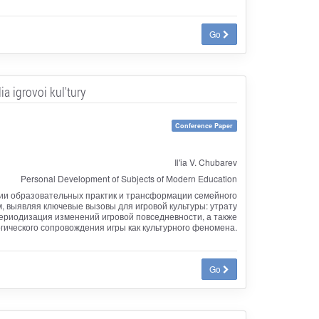
Go
a igrovoi kul'tury
Conference Paper
Il'ia V. Chubarev
Personal Development of Subjects of Modern Education
ии образовательных практик и трансформации семейного
, выявляя ключевые вызовы для игровой культуры: утрату
ериодизация изменений игровой повседневности, а также
ического сопровождения игры как культурного феномена.
Go