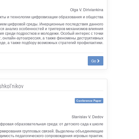
Olga V. Diriviankina
ты и технологии цифровизации образования и общества
нием цифровой среды. Инерционные последствия данного
ся анализ особенностей и триггеров механизмов влияния
я среди подростков и молодежи. Особый интерес с точки
г, онлайн-аутоагрессия, а также феномены деструктивных
еде, а также подбору возможных стратегий профилактики.
Go
 shkol'nikov
Conference Paper
Stanislav V. Dedov
фровая образовательная среда: от детского сада к школе
формирования групповых связей. Выделены объединяющие
имость педагогического сопровождения игровых практик.