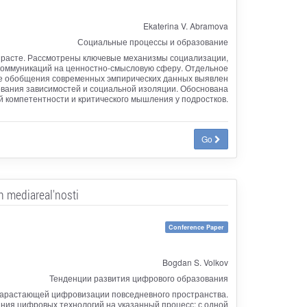
Ekaterina V. Abramova
Социальные процессы и образование
зрасте. Рассмотрены ключевые механизмы социализации,
коммуникаций на ценностно-смысловую сферу. Отдельное
ве обобщения современных эмпирических данных выявлен
вания зависимостей и социальной изоляции. Обоснована
 компетентности и критического мышления у подростков.
Go
h mediareal'nosti
Conference Paper
Bogdan S. Volkov
Тенденции развития цифрового образования
нарастающей цифровизации повседневного пространства.
ния цифровых технологий на указанный процесс: с одной