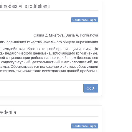
modeistvii s roditeliami
Conference Paper
Galina Z. Mikerova, Dar'ia A. Ponkratova
ики повышения качества начального общего образования
заимодействия образовательной организации и семьи. На
ак педагогического феномена, включающего когнитивные,
вой социализации ребенка и носителей норм безопасного
 социокультурный, деятельностный и аксиологический, не
 семьи. Обосновывается положение о системообразующей
рспективы эмпирического исследования данной проблемы.
Go
vedeniia
Conference Paper