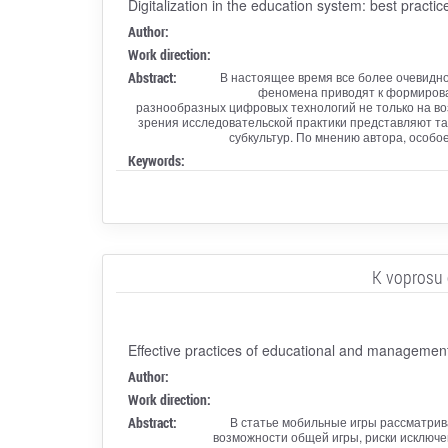
Digitalization in the education system: best practi
Author:
Work direction:
Abstract:
В настоящее время все более очевидн
феномена приводят к формирован
разнообразных цифровых технологий не только на во
зрения исследовательской практики представляют та
субкультур. По мнению автора, особо
Keywords:
K voprosu o
Effective practices of educational and management 
Author:
Work direction:
Abstract:
В статье мобильные игры рассматри
возможности общей игры, риски исключе