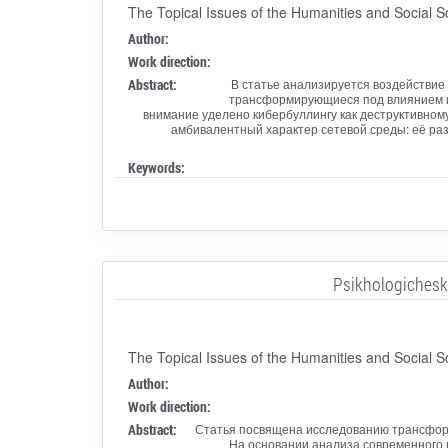
The Topical Issues of the Humanities and Social S
Author:
Work direction:
Abstract:
В статье анализируется воздействи
трансформирующиеся под влиянием ин
внимание уделено кибербуллингу как деструктивно
амбивалентный характер сетевой среды: её ра
Keywords:
Psikhologicheska
The Topical Issues of the Humanities and Social S
Author:
Work direction:
Abstract:
Статья посвящена исследованию трансформ
На основании анализа современного 