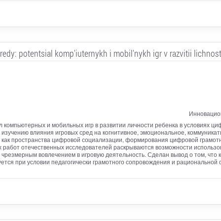
redy: potentsial komp'iuternykh i mobil'nykh igr v razvitii lichnos
Инновацио
л компьютерных и мобильных игр в развитии личности ребенка в условиях ц
изучению влияния игровых сред на когнитивное, эмоциональное, коммуникати
 как пространства цифровой социализации, формирования цифровой грамотно
х работ отечественных исследователей раскрываются возможности использова
с чрезмерным вовлечением в игровую деятельность. Сделан вывод о том, чт
тся при условии педагогически грамотного сопровождения и рациональной 