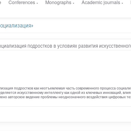
e
Conferences
Monographs
Academic journals
я социализация»
циализация подростков в условиях развития искусственног
лизация подростков как неотъемлемая часть современного процесса социал
деляется искусственному интеллекту как одной из ключевых инноваций, вли
лено авторское видение проблемы неоднозначного воздействия цифровых те