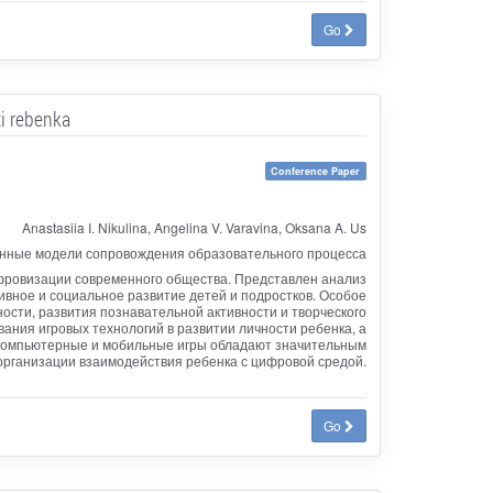
Go
ti rebenka
Conference Paper
Anastasiia I. Nikulina, Angelina V. Varavina, Oksana A. Us
нные модели сопровождения образовательного процесса
ифровизации современного общества. Представлен анализ
вное и социальное развитие детей и подростков. Особое
сти, развития познавательной активности и творческого
ния игровых технологий в развитии личности ребенка, а
о компьютерные и мобильные игры обладают значительным
организации взаимодействия ребенка с цифровой средой.
Go