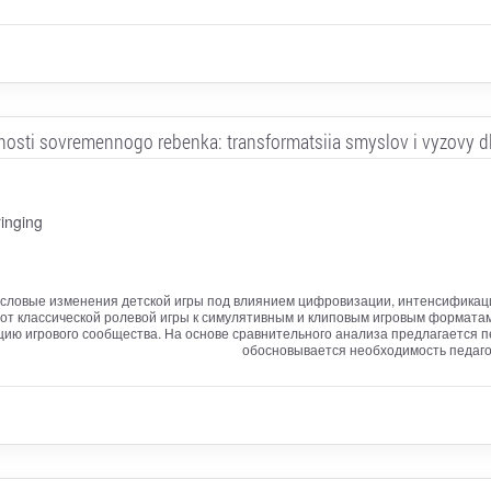
osti sovremennogo rebenka: transformatsiia smyslov i vyzovy dli
inging
ысловые изменения детской игры под влиянием цифровизации, интенсификац
 от классической ролевой игры к симулятивным и клиповым игровым форматам
ию игрового сообщества. На основе сравнительного анализа предлагается п
обосновывается необходимость педагог