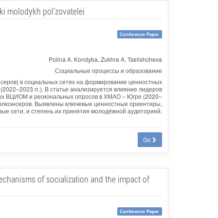
vki molodykh pol'zovatelei
Conference Paper
Polina A. Kondyba, Zukhra A. Tselishcheva
Социальные процессы и образование
нсеров) в социальных сетях на формирование ценностных
2022–2023 гг.). В статье анализируется влияние лидеров
ых ВЦИОМ и региональных опросов в ХМАО – Югре (2020–
инфлюэнсеров. Выявлены ключевые ценностные ориентиры,
ые сети, и степень их принятия молодёжной аудиторией.
Go
mechanisms of socialization and the impact of
Conference Paper