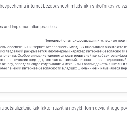
bespecheniia internet-bezopasnosti mladshikh shkol'nikov vo vzai
ces and implementation practices
Передовой опыт цифровизации и успешные практ
новы обеспечения интернет-безопасности младших школьников в контексте в
 исследований раскрывается многомерный характер интернет-безопасности к
омпоненты. Особое внимание уделяется роли родителей как субъектов цифро
ные теоретические подходы, включая системный, личностно-ориентированный,
ю основу, определяющую содержание и механизмы взаимодействия школы и
в обеспечении интернет-безопасности младших школьников и намечаются пе
aia sotsializatsiia kak faktor razvitiia novykh form deviantnogo po