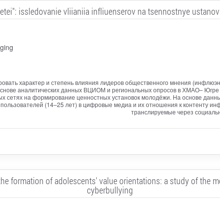
etei": issledovanie vliianiia infliuenserov na tsennostnye ustano
ging
ировать характер и степень влияния лидеров общественного мнения (инфлюэ
основе аналитических данных ВЦИОМ и региональных опросов в ХМАО– Югре (
ых сетях на формирование ценностных установок молодёжи. На основе данн
х пользователей (14–25 лет) в цифровые медиа и их отношения к контенту 
транслируемые через социальн
the formation of adolescents' value orientations: a study of the 
cyberbullying