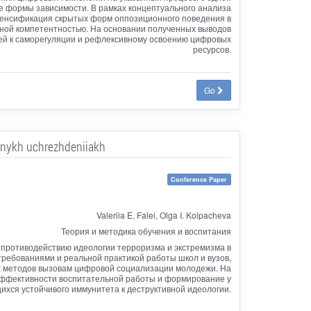
е формы зависимости. В рамках концептуального анализа
тенсификация скрытых форм оппозиционного поведения в
льной компетентностью. На основании полученных выводов
ей к саморегуляции и рефлексивному освоению цифровых
ресурсов.
Go
l'nykh uchrezhdeniiakh
Conference Paper
Valeriia E. Falei, Olga I. Kolpacheva
Теория и методика обучения и воспитания
 противодействию идеологии терроризма и экстремизма в
ебованиями и реальной практикой работы школ и вузов,
х методов вызовам цифровой социализации молодежи. На
эффективности воспитательной работы и формирование у
хся устойчивого иммунитета к деструктивной идеологии.