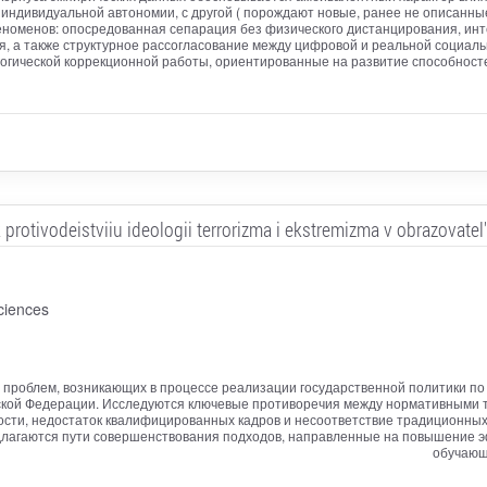
ндивидуальной автономии, с другой ( порождают новые, ранее не описанны
номенов: опосредованная сепарация без физического дистанцирования, ин
ля, а также структурное рассогласование между цифровой и реальной социа
огической коррекционной работы, ориентированные на развитие способност
rotivodeistviiu ideologii terrorizma i ekstremizma v obrazovate
ciences
проблем, возникающих в процессе реализации государственной политики по
кой Федерации. Исследуются ключевые противоречия между нормативными тр
сти, недостаток квалифицированных кадров и несоответствие традиционны
едлагаются пути совершенствования подходов, направленные на повышение 
обучающи