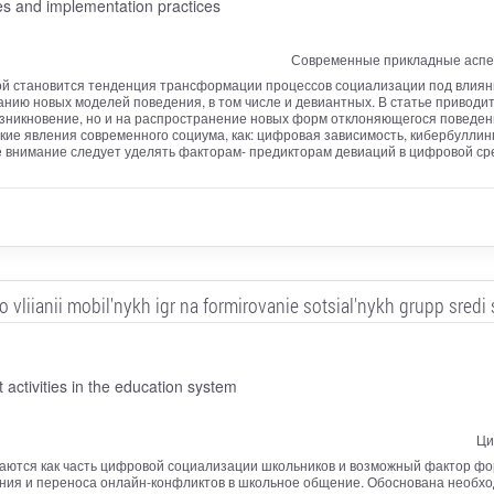
ces and implementation practices
Современные прикладные аспек
ой становится тенденция трансформации процессов социализации под влия
ию новых моделей поведения, в том числе и девиантных. В статье приводит
зникновение, но и на распространение новых форм отклоняющегося поведени
кие явления современного социума, как: цифровая зависимость, кибербуллин
е внимание следует уделять факторам- предикторам девиаций в цифровой ср
 vliianii mobil'nykh igr na formirovanie sotsial'nykh grupp sredi
activities in the education system
Ци
ваются как часть цифровой социализации школьников и возможный фактор 
ния и переноса онлайн-конфликтов в школьное общение. Обоснована необход