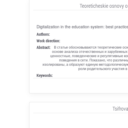
Teoreticheskie osnovy o
Digitalization in the education system: best practi
Authors:
Work direction:
Abstract:
В статье обосновываются теоретические ос
основе анализа отечественных и зарубежных
ценностные, поведенческие и регулятивные к
поведения в сети. Показано, что различ
изолированы, а образуют единую методологическу
роли родительского участия 
Keywords:
Tsifrov