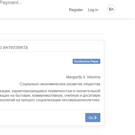
Payment
En
Register
Log in
о интеллекта
Conference Paper
Margarita V. Vdovina
Социально-экономическое развитие общества
изации, характеризующаяся первичностью и значительной
яющих на бытовую, коммуникативную, учебную и досуговую
хнологий на процесс социализации несовершеннолетних.
Go