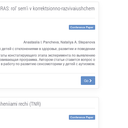
AS: rol' sem'i v korrektsionno-razvivaiushchem
Conference Paper
Anastasiia I. Pancheva, Nataliya A. Stepanova
детей с отклонениями в здоровье, развитии и поведении
таты констатирующего этапа эксперимента по выявлению
звивающая программа. Автором статьи ставится вопрос о
в работу по развитию сенсомоторики у детей с аутизмом.
Go
sheniiami rechi (TNR)
Conference Paper