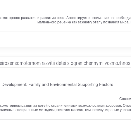
нсомоторного развития и развития речи. Акцентируется внимание на необхо
маленького ребенка как важному этапу познания мира.
eirosensomotornom razvitii detei s ogranichennymi vozmozhnost
 Development: Family and Environmental Supporting Factors
Соврем
нсомоторном развитии детей с ограниченными возможностями здоровья. Отме
зличные специальные методики, включая массаж, гимнастику, игровые упраж