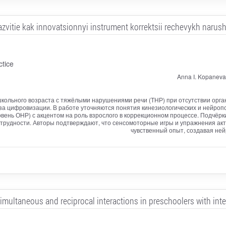
vitie kak innovatsionnyi instrument korrektsii rechevykh narush
ctice
Anna I. Kopaneva,
кольного возраста с тяжёлыми нарушениями речи (ТНР) при отсутствии орган
за цифровизации. В работе уточняются понятия кинезиологических и нейро
ровень ОНР) с акцентом на роль взрослого в коррекционном процессе. Подчёр
трудности. Авторы подтверждают, что сенсомоторные игры и упражнения а
чувственный опыт, создавая ней
simultaneous and reciprocal interactions in preschoolers with int