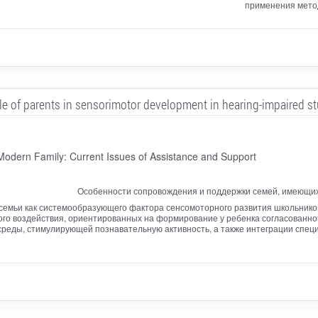
применения метод
le of parents in sensorimotor development in hearing-impaired s
 Modern Family: Current Issues of Assistance and Support
Особенности сопровождения и поддержки семей, имеющих 
 семьи как системообразующего фактора сенсомоторного развития школьнико
го воздействия, ориентированных на формирование у ребенка согласованно
еды, стимулирующей познавательную активность, а также интеграции спе