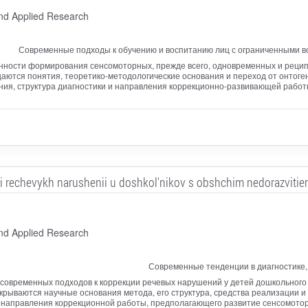
nd Applied Research
Современные подходы к обучению и воспитанию лиц с ограниченными в
нности формирования сенсомоторных, прежде всего, одновременных и рецип
аются понятия, теоретико-методологические основания и переход от онтоге
ния, структура диагностики и направления коррекционно-развивающей работ
 rechevykh narushenii u doshkol'nikov s obshchim nedorazvitiem 
nd Applied Research
Современные тенденции в диагностике,
 современных подходов к коррекции речевых нарушений у детей дошкольного
крываются научные основания метода, его структура, средства реализации 
о направления коррекционной работы, предполагающего развитие сенсомото