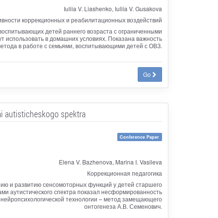
Iuliia V. Liashenko, Iuliia V. Gusakova
ивности коррекционных и реабилитационных воздействий
воспитывающих детей раннего возраста с ограниченными
т использовать в домашних условиях. Показана важность
етода в работе с семьями, воспитывающими детей с ОВЗ.
Go
i autisticheskogo spektra
Conference Paper
Elena V. Bazhenova, Marina I. Vasileva
Коррекционная педагогика
нию и развитию сенсомоторных функций у детей старшего
вами аутистического спектра показал несформированность
 нейропсихологической технологии – метод замещающего
онтогенеза А.В. Семенович.