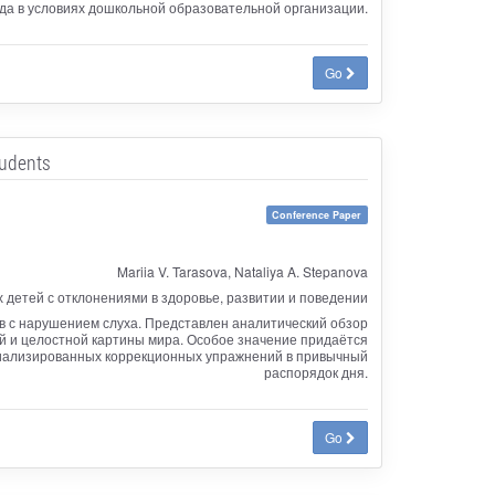
а в условиях дошкольной образовательной организации.
Go
tudents
Conference Paper
Mariia V. Tarasova, Nataliya A. Stepanova
детей с отклонениями в здоровье, развитии и поведении
в с нарушением слуха. Представлен аналитический обзор
й и целостной картины мира. Особое значение придаётся
циализированных коррекционных упражнений в привычный
распорядок дня.
Go