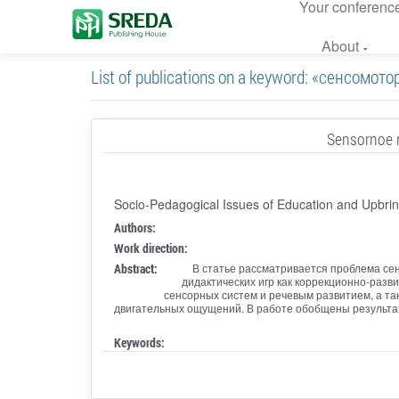
Your conferenc
About
List of publications on a keyword: «сенсомот
Sensornoe r
Socio-Pedagogical Issues of Education and Upbrin
Authors:
Work direction:
Abstract:
В статье рассматривается проблема се
дидактических игр как коррекционно-разв
сенсорных систем и речевым развитием, а та
двигательных ощущений. В работе обобщены результат
Keywords: