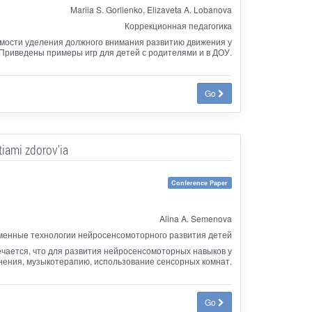
Mariia S. Gorlienko, Elizaveta A. Lobanova
Коррекционная педагогика
димости уделения должного внимания развитию движения у
 Приведены примеры игр для детей с родителями и в ДОУ.
Go
iami zdorov'ia
Conference Paper
Alina A. Semenova
енные технологии нейросенсомоторного развития детей
чается, что для развития нейросенсомоторных навыков у
нения, музыкотерапию, использование сенсорных комнат.
Go