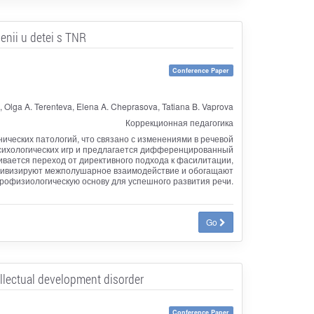
enii u detei s TNR
Conference Paper
 Olga A. Terenteva, Elena A. Cheprasova, Tatiana B. Vaprova
Коррекционная педагогика
ических патологий, что связано с изменениями в речевой
психологических игр и предлагается дифференцированный
кивается переход от директивного подхода к фасилитации,
ктивизируют межполушарное взаимодействие и обогащают
рофизиологическую основу для успешного развития речи.
Go
ellectual development disorder
Conference Paper