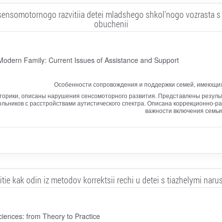
somotornogo razvitiia detei mladshego shkol'nogo vozrasta s R
obuchenii
 Modern Family: Current Issues of Assistance and Support
Особенности сопровождения и поддержки семей, имеющих 
торики, описаны нарушения сенсомоторного развития. Представлены резуль
льников с расстройствами аутистического спектра. Описана коррекционно-ра
важности включения семьи 
ie kak odin iz metodov korrektsii rechi u detei s tiazhelymi naru
ciences: from Theory to Practice