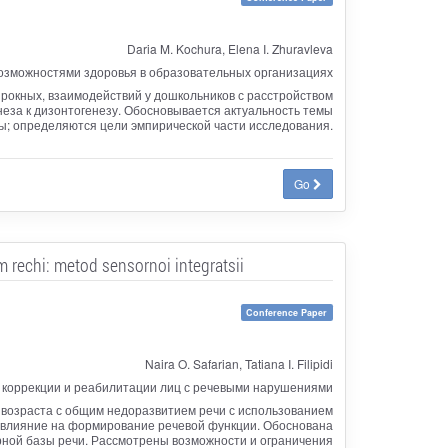
Daria M. Kochura, Elena I. Zhuravleva
озможностями здоровья в образовательных организациях
рокных, взаимодействий у дошкольников с расстройством
неза к дизонтогенезу. Обосновывается актуальность темы
ы; определяются цели эмпирической части исследования.
Go
rechi: metod sensornoi integratsii
Conference Paper
Naira O. Safarian, Tatiana I. Filipidi
 коррекции и реабилитации лиц с речевыми нарушениями
 возраста с общим недоразвитием речи с использованием
и влияние на формирование речевой функции. Обоснована
рной базы речи. Рассмотрены возможности и ограничения