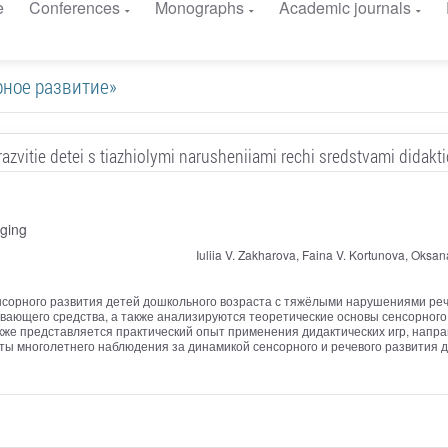
e
Conferences
Monographs
Academic journals
орное развитие»
azvitie detei s tiazhiolymi narusheniiami rechi sredstvami didakti
ging
Iuliia V. Zakharova, Faina V. Kortunova, Oksan
нсорного развития детей дошкольного возраста с тяжёлыми нарушениями ре
ивающего средства, а также анализируются теоретические основы сенсорног
кже представляется практический опыт применения дидактических игр, напра
ы многолетнего наблюдения за динамикой сенсорного и речевого развития д