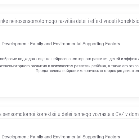
ke neirosensomotornogo razvitiia detei i effektivnosti korrektsio
 Development: Family and Environmental Supporting Factors
ообразие подходов к оценке нейросенсомоторного развития детей и эффект
осенсомоторного развития в психическом развитии ребёнка, а также его отк
Представлена нейропсихологическая коррекция двигател
 sensomotornoi korrektsii u detei rannego vozrasta s OVZ v dom
 Development: Family and Environmental Supporting Factors