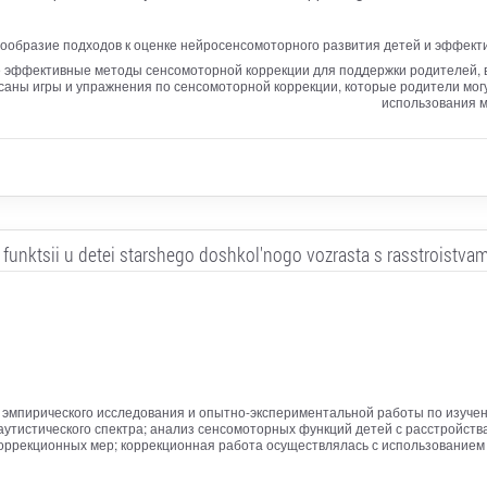
ообразие подходов к оценке нейросенсомоторного развития детей и эффект
е эффективные методы сенсомоторной коррекции для поддержки родителей, 
аны игры и упражнения по сенсомоторной коррекции, которые родители могу
использования м
funktsii u detei starshego doshkol'nogo vozrasta s rasstroistvam
 эмпирического исследования и опытно-экспериментальной работы по изуче
аутистического спектра; анализ сенсомоторных функций детей с расстройст
оррекционных мер; коррекционная работа осуществлялась с использованием