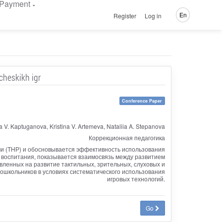
Payment
En
Register
Log in
cheskikh igr
Conference Paper
a V. Kaptuganova, Kristina V. Artemeva, Nataliia A. Stepanova
Коррекционная педагогика
чи (ТНР) и обосновывается эффективность использования
о воспитания, показывается взаимосвязь между развитием
вленных на развитие тактильных, зрительных, слуховых и
ошкольников в условиях систематического использования
игровых технологий.
Go