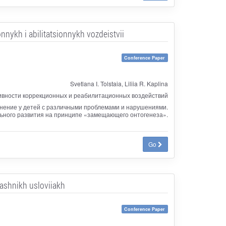
nnykh i abilitatsionnykh vozdeistvii
Conference Paper
Svetlana I. Tolstaia, Liliia R. Kaplina
ивности коррекционных и реабилитационных воздействий
лонение у детей с различными проблемами и нарушениями.
ьного развития на принципе «замещающего онтогенеза».
Go
ashnikh usloviiakh
Conference Paper