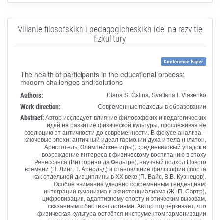
Vliianie filosofskikh i pedagogicheskikh idei na razvitie
fizkul'tury
Conference Paper
The health of participants in the educational process:
modern challenges and solutions
Authors:
Diana S. Galina, Svetlana I. Vlasenko
Work direction:
Современные подходы в образовании
Abstract:
Автор исследует влияние философских и педагогических
идей на развитие физической культуры, прослеживая её
эволюцию от античности до современности. В фокусе анализа –
ключевые эпохи: античный идеал гармонии духа и тела (Платон,
Аристотель, Олимпийские игры), средневековый упадок и
возрождение интереса к физическому воспитанию в эпоху
Ренессанса (Витторино да Фельтре), научный подход Нового
времени (П. Линг, Т. Арнольд) и становление философии спорта
как отдельной дисциплины в XX веке (П. Вайс, В.В. Кузнецов).
Особое внимание уделено современным тенденциям:
интеграции гуманизма и экзистенциализма (Ж.-П. Сартр),
цифровизации, адаптивному спорту и этическим вызовам,
связанным с биотехнологиями. Автор подчёркивает, что
физическая культура остаётся инструментом гармонизации