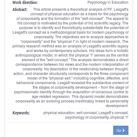
Work direction:
Psychology in Education
Abstract:
This article presents a theoretical analysis of P.F. Lesgaft's
concept of physical education as a basis for the psychology
of corporeality and the formation of the "self-concept". The appeal to
his concept is motivated by the potential of his scientific legacy. The
purpose is to identify and theoretically substantiate the potential of
Lesgaft's concept as a methodological basis for modern psychology of
corporeality. The objectives are to analyze approaches to
"corporeality" and the "physical I" in light of modern research. The
primary research method was an analysis of Lesgaft's scientific legacy
and works by contemporary scholars. His ideas form a holistic
anthropological model, in which the physical "I" serves as the central
element of the "self-concept." The analysis demonstrates a direct
correspondence between his views and the modern interpretation of
corporeality: his description of the relationship between thought,
action, and character structurally corresponds to the three-component
model of the "physical self," including cognitive, affective, and
behavioral components. Lesgaft revealed the substantive content of
the stages of corporeality development – from the stage of
psychosomatic identity through the acquisition of conscious control to
age-related regression. This dynamic model demonstrates
corporeality as an evolving process inextricably linked to personality
development.
Keywords:
physical education, self-concept, Lesgaft’s concept,
psychology of corporeality, physical “I”
Go