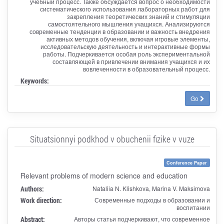
учебный процесс. Также обсуждается вопрос о необходимости
систематического использования лабораторных работ для
закрепления теоретических знаний и стимуляции
самостоятельного мышления учащихся. Анализируются
современные тенденции в образовании и важность внедрения
активных методов обучения, включая игровые элементы,
исследовательскую деятельность и интерактивные формы
работы. Подчеркивается особая роль экспериментальной
составляющей в привлечении внимания учащихся и их
вовлеченности в образовательный процесс.
Keywords:
Go
Situatsionnyi podkhod v obuchenii fizike v vuze
Conference Paper
Relevant problems of modern science and education
Authors:
Nataliia N. Klishkova, Marina V. Maksimova
Work direction:
Современные подходы в образовании и
воспитании
Abstract:
Авторы статьи подчеркивают, что современное