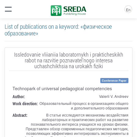
En
List of publications on a keyword: «физическое
образование»
Issledovanie vliianiia laboratornykh i prakticheskikh
rabot na razvitie poznavatel'nogo interesa
uchashchikhsia na urokakh fiziki
Conference Paper
Technopark of universal pedagogical competencies
Author:
Valerii V. Andreev
Work direction:
Образовательный процесс в организациях общего
и дополнительного образования
Abstract:
В статье исследуются механизмы воздействия
лабораторных и практических работ на развитие
познавательного интереса учащихся на уроках физики.
Представлен обзор современных педагогических методик,
позволяющих эффективно интегрировать эксперименты в