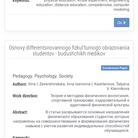
Keywords:
education, distance education, competencies, computer
modeling
Go
Osnovy differentsirovannogo fizkul'turnogo obrazovaniia
studentov - budushchikh medikov
Conference Paper
Pedagogy, Psychology, Society
Authors:
Irina I. Zavershinskaia, Inna ivanovna I. Kashtanova, Tatyana
V. Klennikova
Work direction:
Теория и методика физического воспитания,
спортивной тренировки, оздоровительной и
адаптивной физической культуры
Abstract:
В статье раскрываются основные направления
физического образования студентов, которые
направлены на совершенствование и формирование физических
навыков с учетом развития индивидуальных способностей
обучающихся.
Keywords: