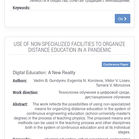
личности и общества, сочетая традиции с инновациями.
Keywords:
Go
USE OF NON-SPECIALIZED FACILITIES TO ORGANIZE
DISTANCE EDUCATION IN A PANDEMIC
Conference Paper
Digital Education: A New Reality
Authors:
Vadim B. Gundyrev, Evgeniia N. Koroleva, Viktor V. Losev,
Tamara V. Morozova
Work direction:
Технологии обучения в цифровой среде,
дистанционное обучение
Abstract:
The work reflects the possibilities of using non-specialized
means for organizing distance education in the system of
continuous engineering education (school-university-master's
degree) in the process of teaching physics. The proposed means and
methods can be used in the teaching process and other disciplines
both in the system of continuous education and at its individual
stages.
physical education, virtual experiment, engineering