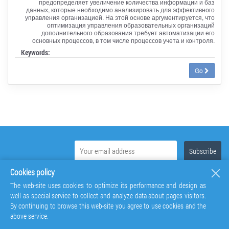
предопределяет увеличение количества информации и баз
данных, которые необходимо анализировать для эффективного
управления организацией. На этой основе аргументируется, что
оптимизация управления образовательных организаций
дополнительного образования требует автоматизации его
основных процессов, в том числе процессов учета и контроля.
Keywords:
Go
Cookies policy
The web-site uses cookies to optimize its performance and design as
well as special service to collect and analyze data about pages visitors.
By continuing to browse this web-site you agree to use cookies and the
above service.