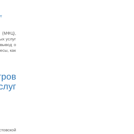
г
 (МФЦ),
ых услуг
 вывод о
есы, как
тров
слуг
стовской