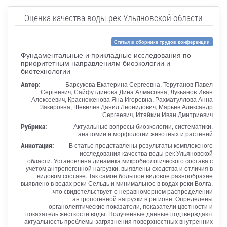
Оценка качества воды рек Ульяновской области
Статья в сборнике трудов конференции
Фундаментальные и прикладные исследования по
приоритетным направлениям биоэкологии и
биотехнологии
Автор:
Барсукова Екатерина Сергеевна, Торутанов Павел
Сергеевич, Сайфутдинова Дина Алмасовна, Лукьянов Иван
Алексеевич, Красноженова Яна Игоревна, Рахматуллова Анна
Закировна, Шевелев Данил Леонидович, Марьев Александр
Сергеевич, Итяйкин Иван Дмитриевич
Рубрика:
Актуальные вопросы биоэкологии, систематики,
анатомии и морфологии животных и растений
Аннотация:
В статье представлены результаты комплексного
исследования качества воды рек Ульяновской
области. Установлена динамика микробиологического состава с
учетом антропогенной нагрузки, выявлены сходства и отличия в
видовом составе. Так самое большое видовое разнообразие
выявлено в водах реки Сельдь и минимальное в водах реки Волга,
что свидетельствует о неравномерном распределении
антропогенной нагрузки в регионе. Определены
органолептические показатели, показатели цветности и
показатель жесткости воды. Полученные данные подтверждают
актуальность проблемы загрязнения поверхностных внутренних