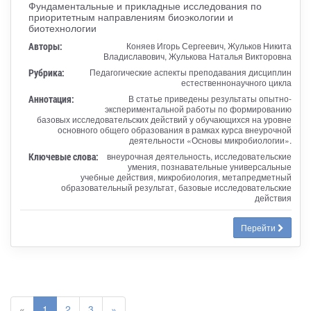
Фундаментальные и прикладные исследования по
приоритетным направлениям биоэкологии и
биотехнологии
Авторы:
Коняев Игорь Сергеевич, Жульков Никита
Владиславович, Жулькова Наталья Викторовна
Рубрика:
Педагогические аспекты преподавания дисциплин
естественнонаучного цикла
Аннотация:
В статье приведены результаты опытно-
экспериментальной работы по формированию
базовых исследовательских действий у обучающихся на уровне
основного общего образования в рамках курса внеурочной
деятельности «Основы микробиологии».
Ключевые слова:
внеурочная деятельность, исследовательские
умения, познавательные универсальные
учебные действия, микробиология, метапредметный
образовательный результат, базовые исследовательские
действия
Перейти
«
1
2
3
»