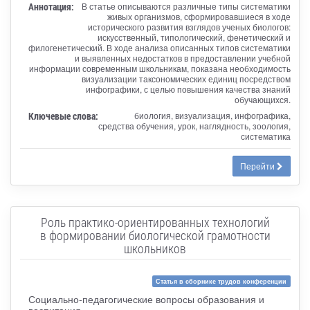
Аннотация:
В статье описываются различные типы систематики
живых организмов, сформировавшиеся в ходе
исторического развития взглядов ученых биологов:
искусственный, типологический, фенетический и
филогенетический. В ходе анализа описанных типов систематики
и выявленных недостатков в предоставлении учебной
информации современным школьникам, показана необходимость
визуализации таксономических единиц посредством
инфографики, с целью повышения качества знаний
обучающихся.
Ключевые слова:
биология, визуализация, инфографика,
средства обучения, урок, наглядность, зоология,
систематика
Перейти
Роль практико-ориентированных технологий
в формировании биологической грамотности
школьников
Статья в сборнике трудов конференции
Социально-педагогические вопросы образования и
воспитания