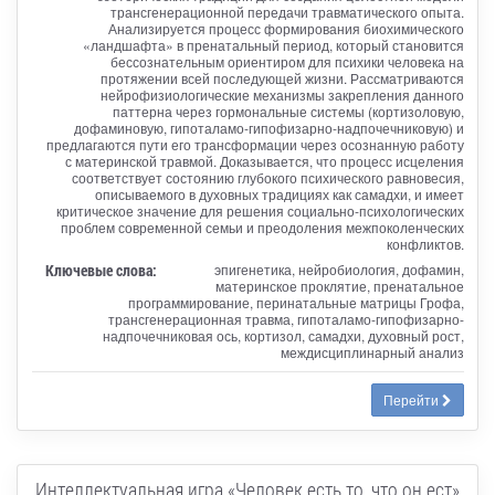
трансгенерационной передачи травматического опыта.
Анализируется процесс формирования биохимического
«ландшафта» в пренатальный период, который становится
бессознательным ориентиром для психики человека на
протяжении всей последующей жизни. Рассматриваются
нейрофизиологические механизмы закрепления данного
паттерна через гормональные системы (кортизоловую,
дофаминовую, гипоталамо-гипофизарно-надпочечниковую) и
предлагаются пути его трансформации через осознанную работу
с материнской травмой. Доказывается, что процесс исцеления
соответствует состоянию глубокого психического равновесия,
описываемого в духовных традициях как самадхи, и имеет
критическое значение для решения социально-психологических
проблем современной семьи и преодоления межпоколенческих
конфликтов.
Ключевые слова:
эпигенетика, нейробиология, дофамин,
материнское проклятие, пренатальное
программирование, перинатальные матрицы Грофа,
трансгенерационная травма, гипоталамо-гипофизарно-
надпочечниковая ось, кортизол, самадхи, духовный рост,
междисциплинарный анализ
Перейти
Интеллектуальная игра «Человек есть то, что он ест»