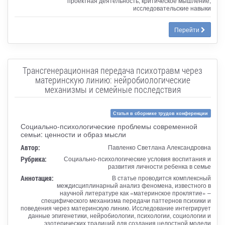
проектная деятельность, критическое мышление,
исследовательские навыки
Перейти
Трансгенерационная передача психотравм через
материнскую линию: нейробиологические
механизмы и семейные последствия
Статья в сборнике трудов конференции
Социально-психологические проблемы современной
семьи: ценности и образ мысли
Автор:
Павленко Светлана Александровна
Рубрика:
Социально-психологические условия воспитания и
развития личности ребенка в семье
Аннотация:
В статье проводится комплексный
междисциплинарный анализ феномена, известного в
научной литературе как «материнское проклятие» –
специфического механизма передачи паттернов психики и
поведения через материнскую линию. Исследование интегрирует
данные эпигенетики, нейробиологии, психологии, социологии и
эзотерических традиций для создания целостной модели