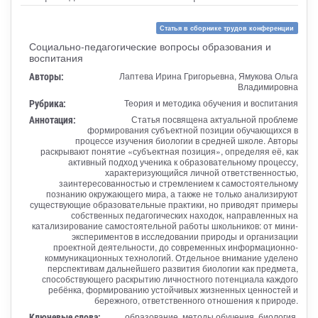
Статья в сборнике трудов конференции
Социально-педагогические вопросы образования и
воспитания
Авторы:
Лаптева Ирина Григорьевна, Ямукова Ольга
Владимировна
Рубрика:
Теория и методика обучения и воспитания
Аннотация:
Статья посвящена актуальной проблеме
формирования субъектной позиции обучающихся в
процессе изучения биологии в средней школе. Авторы
раскрывают понятие «субъектная позиция», определяя её, как
активный подход ученика к образовательному процессу,
характеризующийся личной ответственностью,
заинтересованностью и стремлением к самостоятельному
познанию окружающего мира, а также не только анализируют
существующие образовательные практики, но приводят примеры
собственных педагогических находок, направленных на
катализирование самостоятельной работы школьников: от мини-
экспериментов в исследовании природы и организации
проектной деятельности, до современных информационно-
коммуникационных технологий. Отдельное внимание уделено
перспективам дальнейшего развития биологии как предмета,
способствующего раскрытию личностного потенциала каждого
ребёнка, формированию устойчивых жизненных ценностей и
бережного, ответственного отношения к природе.
Ключевые слова:
образование, методы обучения, биология,