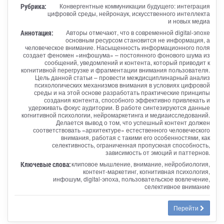
Рубрика:
Конвергентные коммуникации будущего: интеграция
цифровой среды, нейронаук, искусственного интеллекта
и новых медиа
Аннотация:
Авторы отмечают, что в современной digital-эпохе
основным ресурсом становится не информация, а
человеческое внимание. Насыщенность информационного поля
создает феномен «инфошума» – постоянного фонового шума из
сообщений, уведомлений и контента, который приводит к
когнитивной перегрузке и фрагментации внимания пользователя.
Цель данной статьи – провести междисциплинарный анализ
психологических механизмов внимания в условиях цифровой
среды и на этой основе разработать практические принципы
создания контента, способного эффективно привлекать и
удерживать фокус аудитории. В работе синтезируются данные
когнитивной психологии, нейромаркетинга и медиаисследований.
Делается вывод о том, что успешный контент должен
соответствовать «архитектуре» естественного человеческого
внимания, работая с такими его особенностями, как
селективность, ограниченная пропускная способность,
зависимость от эмоций и паттернов.
Ключевые слова:
клиповое мышление, внимание, нейробиология,
контент-маркетинг, когнитивная психология,
инфошум, digital-эпоха, пользовательское вовлечение,
селективное внимание
Перейти