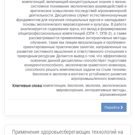
компетенций, включающей концептуальные знания о жизни,
системное понимание экологических взаимодействий и
критическое осмысление последствий агроинженерной
деятельности. Дисциплина служит естественнонаучным
фундаментом для изучения специальных курсов и закладывает
основы экологического мировоззрения и культуры. В работе
анализируется содержание курса, его вклад в формирование
общепрофессиональных компетенций (ОПК-1, ОПК-2), а также
рассматриваются применяемые интерактивные методы
обучения, такие как лекции-визуализации и проблемно-
ориентированные практические занятия, направленные на
развитие системного мышления и ответственного отношения к
природным ресурсам. Делается вывод о том, что эффективное
освоение данной дисциплины способствует подготовке
конкурентоспособного, экологически грамотного инженера,
способного решать комплексные задачи на стыке техники,
биологии и экологии в контексте устойчивого развития
агропромышленного комплекса.
Ключевые слова:
компетенции, биология, экология, экологическое
мировоззрение, интерактивные методы,
агроинженерия
Перейти
Применение здоровьесберегающих технологий на