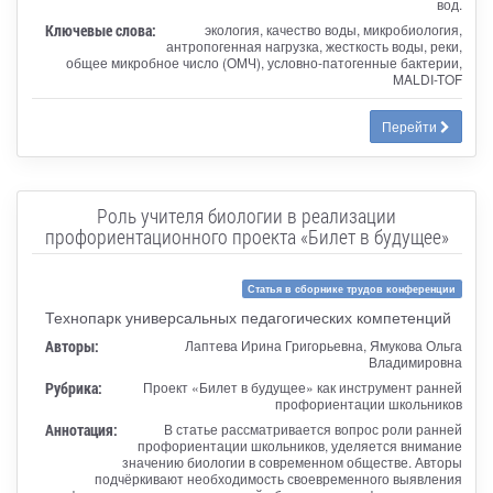
вод.
Ключевые слова:
экология, качество воды, микробиология,
антропогенная нагрузка, жесткость воды, реки,
общее микробное число (ОМЧ), условно-патогенные бактерии,
MALDI-TOF
Перейти
Роль учителя биологии в реализации
профориентационного проекта «Билет в будущее»
Статья в сборнике трудов конференции
Технопарк универсальных педагогических компетенций
Авторы:
Лаптева Ирина Григорьевна, Ямукова Ольга
Владимировна
Рубрика:
Проект «Билет в будущее» как инструмент ранней
профориентации школьников
Аннотация:
В статье рассматривается вопрос роли ранней
профориентации школьников, уделяется внимание
значению биологии в современном обществе. Авторы
подчёркивают необходимость своевременного выявления