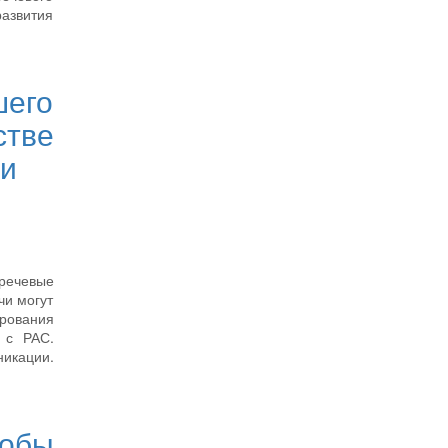
азвития
его
стве
ии
 речевые
чи могут
ирования
 с РАС.
икации.
обы