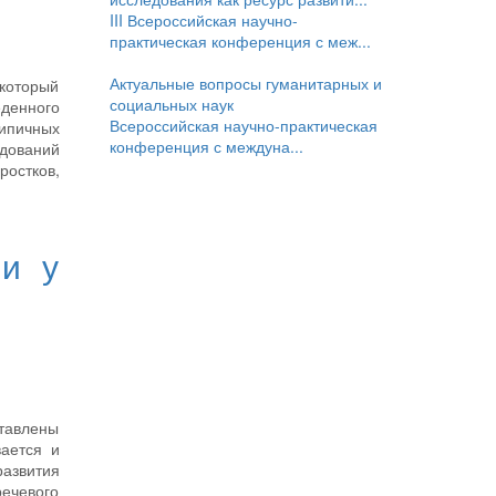
III Всероссийская научно-
практическая конференция с меж...
Актуальные вопросы гуманитарных и
который
социальных наук
денного
Всероссийская научно-практическая
ипичных
конференция с междуна...
едований
ростков,
чи у
ставлены
вается и
азвития
речевого