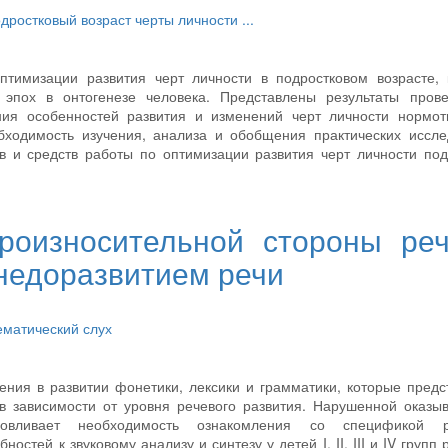
дростковый возраст
черты личности
...
птимизации развития черт личности в подростковом возрасте, 
эпох в онтогенезе человека. Представлены результаты прове
ения особенностей развития и изменений черт личности нормот
бходимость изучения, анализа и обобщения практических иссл
в и средств работы по оптимизации развития черт личности под
роизносительной стороны ре
недоразвитием речи
матический слух
ния в развитии фонетики, лексики и грамматики, которые пред
 зависимости от уровня речевого развития. Нарушенной оказы
овливает необходимость ознакомления со спецификой р
стей к звуковому анализу и синтезу у детей I, II, III и IV групп 