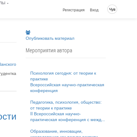
лы
Чув
Регистрация
Вход
Опубликовать материал
Мероприятия автора
Шанского
Психология сегодня: от теории к
тудентка
практике
Всероссийская научно-практическая
конференция
Педагогика, психология, общество:
от теории к практике
сти
II Всероссийская научно-
практическая конференция с межд...
Образование, инновации,
исследования как ресурс развити...