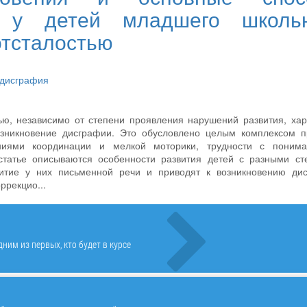
и у детей младшего школьн
отсталостью
дисграфия
ью, независимо от степени проявления нарушений развития, ха
зникновение дисграфии. Это обусловлено целым комплексом п
ениями координации и мелкой моторики, трудности с поним
 статье описываются особенности развития детей с разными ст
витие у них письменной речи и приводят к возникновению дис
ррекцио...
ним из первых, кто будет в курсе