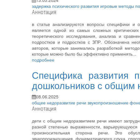
13.05.2024
задержка психического развития
игровые методы
по
Аннотация
в статье анализируются вопросы специфики и о
является одной из самых сложных критических 
теоретического исследования, анализа и сравн
подростков и подростков с ЗПР. Обозначена нео
авторов, которые занимались разработкой методо
которые можно было бы эффективно применять...
подробнее
Специфика развития п
дошкольников с общим 
08.06.2025
общее недоразвитие речи
звукопроизношение
фоне
Аннотация
дети с общим недоразвитием речи имеют затрудне
разной степенью выраженности, варьирующуюся в
произносительная сторона речи. Это обусл
звукопроизношения, фонематического слуха, способно