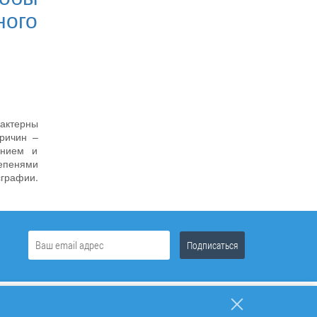
ого
рактерны
ричин –
анием и
епенями
графии.