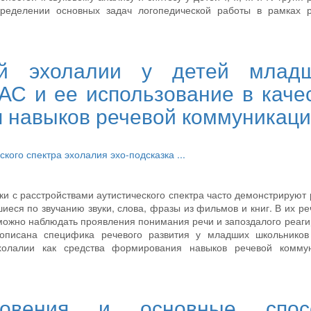
пределении основных задач логопедической работы в рамках р
ий эхолалии у детей младш
АС и ее использование в каче
 навыков речевой коммуникац
еского спектра
эхолалия
эхо-подсказка
...
ки с расстройствами аутистического спектра часто демонстрируют
иеся по звучанию звуки, слова, фразы из фильмов и книг. В их ре
 можно наблюдать проявления понимания речи и запоздалого реаг
 описана специфика речевого развития у младших школьников
холалии как средства формирования навыков речевой коммун
кновения и основные спос